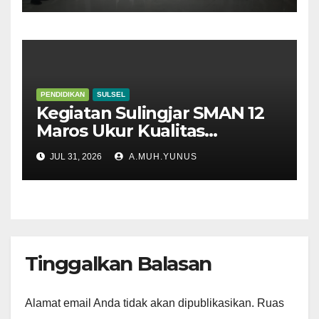
PENDIDIKAN
SULSEL
Kegiatan Sulingjar SMAN 12
Maros Ukur Kualitas
Pembelajaran
JUL 31, 2026
A.MUH.YUNUS
Tinggalkan Balasan
Alamat email Anda tidak akan dipublikasikan.
Ruas