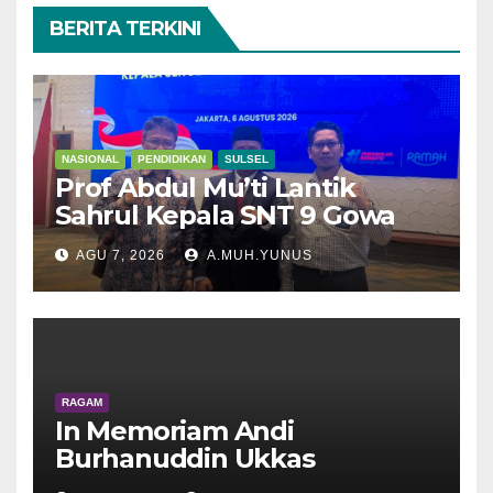
BERITA TERKINI
NASIONAL
PENDIDIKAN
SULSEL
Prof Abdul Mu’ti Lantik
Sahrul Kepala SNT 9 Gowa
AGU 7, 2026
A.MUH.YUNUS
RAGAM
In Memoriam Andi
Burhanuddin Ukkas