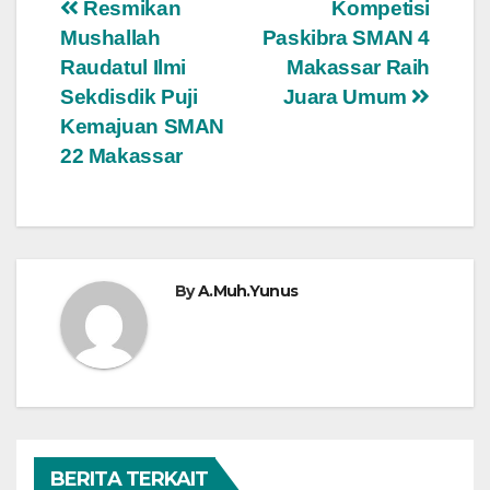
Navigasi
Resmikan
Kompetisi
Mushallah
Paskibra SMAN 4
pos
Raudatul Ilmi
Makassar Raih
Sekdisdik Puji
Juara Umum
Kemajuan SMAN
22 Makassar
By
A.Muh.Yunus
BERITA TERKAIT