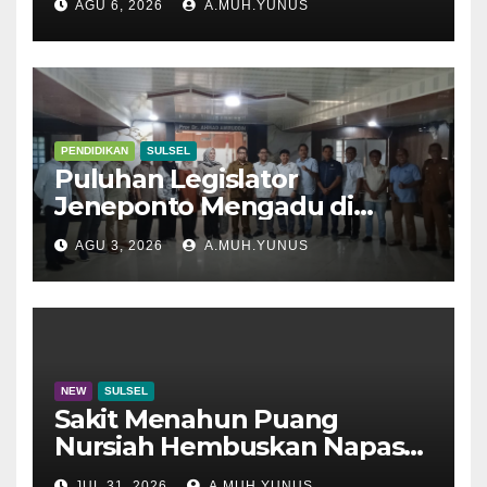
AGU 6, 2026
A.MUH.YUNUS
PENDIDIKAN
SULSEL
Puluhan Legislator
Jeneponto Mengadu di
Disdik Sulsel
AGU 3, 2026
A.MUH.YUNUS
NEW
SULSEL
Sakit Menahun Puang
Nursiah Hembuskan Napas
Terakhir
JUL 31, 2026
A.MUH.YUNUS