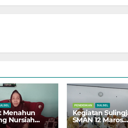
ULSEL
PENDIDIKAN
SULSEL
it Menahun
Kegiatan Sulingj
g Nursiah
SMAN 12 Maros
buskan Napas
Ukur Kualitas