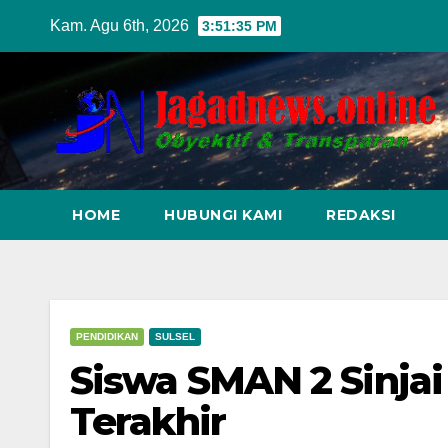
Skip
Kam. Agu 6th, 2026
3:51:37 PM
to
content
HOME
HUBUNGI KAMI
REDAKSI
PENDIDIKAN
SULSEL
Siswa SMAN 2 Sinjai 
Terakhir