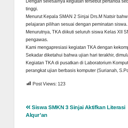
Dengan selesainya kegiatan tersebut pertanda s
tinggi.
Menurut Kepala SMAN 2 Sinjai Drs.M Natsir bahwa
pelajaran pilihan sesuai dengan peminatan siswa.
Menurutnya, TKA diikuti seluruh siswa Kelas XII S
pengawas.
Kami mengapresiasi kegiatan TKA dengan kekompak
Sekadar diketahui bahwa ujian hari terakhir, dimul
Kegiatan TKA di pusatkan di Laboratorium Komput
perangkat ujian berbasis komputer (Surianah, S.P
Post Views:
123
Navigasi
Siswa SMKN 3 Sinjai Aktifkan Literasi
Alqur’an
pos