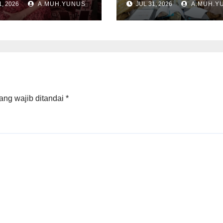
, 2026
A.MUH.YUNUS
JUL 31, 2026
A.MUH.Y
khir
Pembelajaran
ang wajib ditandai
*