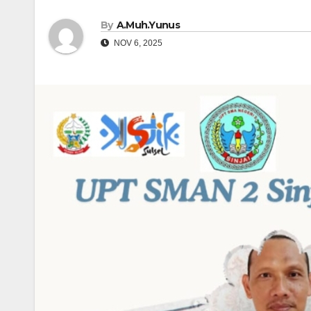
By
A.Muh.Yunus
NOV 6, 2025