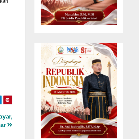
ikan
ayar,
tar