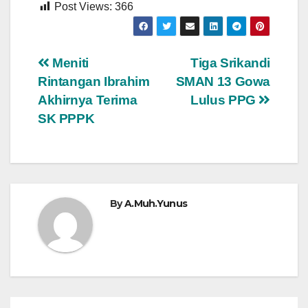
Post Views:
366
Navigasi
Meniti
Tiga Srikandi
Rintangan Ibrahim
SMAN 13 Gowa
pos
Akhirnya Terima
Lulus PPG
SK PPPK
By
A.Muh.Yunus