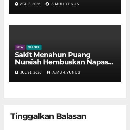
Disdik Sulsel
AGU 3, 2026
A.MUH.YUNUS
NEW
SULSEL
Sakit Menahun Puang
Nursiah Hembuskan Napas
Terakhir
JUL 31, 2026
A.MUH.YUNUS
Tinggalkan Balasan