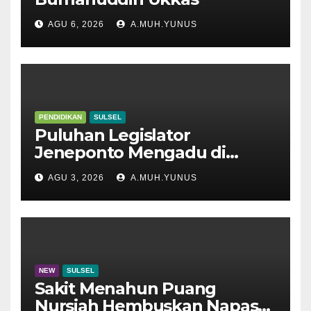
AGU 6, 2026
A.MUH.YUNUS
PENDIDIKAN
SULSEL
Puluhan Legislator
Jeneponto Mengadu di
Disdik Sulsel
AGU 3, 2026
A.MUH.YUNUS
NEW
SULSEL
Sakit Menahun Puang
Nursiah Hembuskan Napas