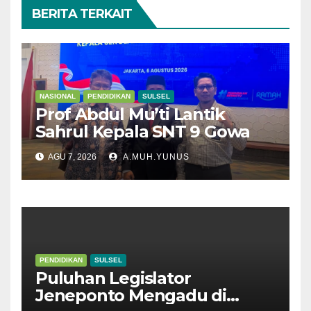
BERITA TERKAIT
NASIONAL
PENDIDIKAN
SULSEL
Prof Abdul Mu’ti Lantik
Sahrul Kepala SNT 9 Gowa
AGU 7, 2026
A.MUH.YUNUS
PENDIDIKAN
SULSEL
Puluhan Legislator
Jeneponto Mengadu di