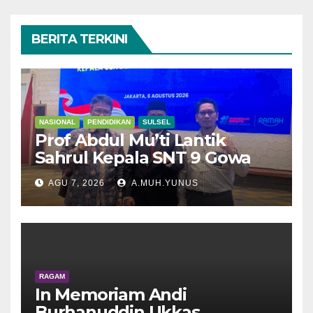
BERITA TERKINI
NASIONAL
PENDIDIKAN
SULSEL
Prof Abdul Mu’ti Lantik
Sahrul Kepala SNT 9 Gowa
AGU 7, 2026
A.MUH.YUNUS
RAGAM
In Memoriam Andi
Burhanuddin Ukkas