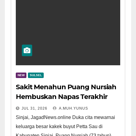
NEW
SULSEL
Sakit Menahun Puang Nursiah
Hembuskan Napas Terakhir
JUL 31, 2026
A.MUH.YUNUS
Sinjai, JagadNews.online Duka cita mewarnai
keluarga besar kakek buyut Petta Sau di
Kabupaten Sinjai. Puang Nursiah (73 tahun)