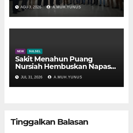
Disdik Sulsel
AGU 3, 2026
A.MUH.YUNUS
NEW
SULSEL
Sakit Menahun Puang
Nursiah Hembuskan Napas
Terakhir
JUL 31, 2026
A.MUH.YUNUS
Tinggalkan Balasan