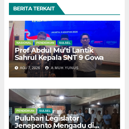
BERITA TERKAIT
NASIONAL
PENDIDIKAN
SULSEL
Prof Abdul Mu’ti Lantik
Sahrul Kepala SNT 9 Gowa
AGU 7, 2026
A.MUH.YUNUS
PENDIDIKAN
SULSEL
Puluhan Legislator
Jeneponto Mengadu di