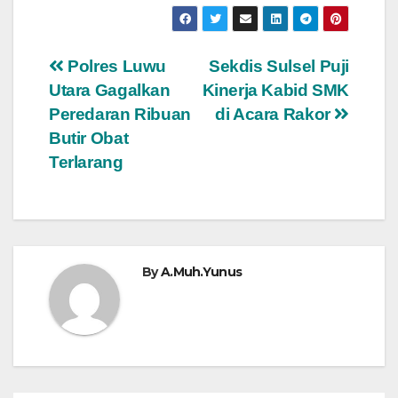
Navigasi
Polres Luwu
Sekdis Sulsel Puji
Utara Gagalkan
Kinerja Kabid SMK
pos
Peredaran Ribuan
di Acara Rakor
Butir Obat
Terlarang
By
A.Muh.Yunus