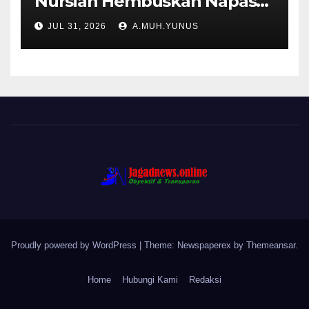
Nursiah Hembuskan Napas
Terakhir
JUL 31, 2026
A.MUH.YUNUS
Proudly powered by WordPress
|
Theme: Newspaperex by
Themeansar
.
Home
Hubungi Kami
Redaksi