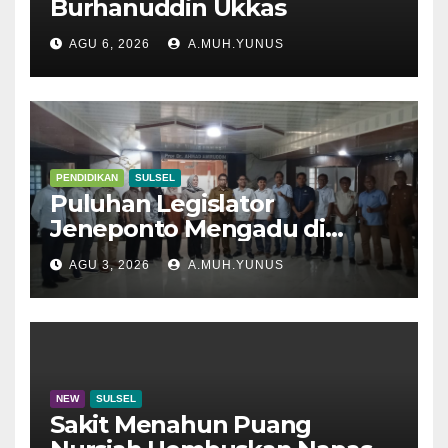
Burhanuddin Ukkas
AGU 6, 2026
A.MUH.YUNUS
PENDIDIKAN
SULSEL
Puluhan Legislator
Jeneponto Mengadu di
Disdik Sulsel
AGU 3, 2026
A.MUH.YUNUS
NEW
SULSEL
Sakit Menahun Puang