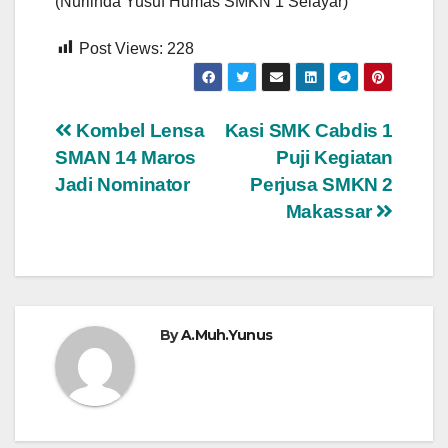
(Nurlinda Yusuf Humas SMKN 1 Selayar)
Post Views:
228
Navigasi
Kombel Lensa
Kasi SMK Cabdis 1
SMAN 14 Maros
Puji Kegiatan
pos
Jadi Nominator
Perjusa SMKN 2
Makassar
By
A.Muh.Yunus