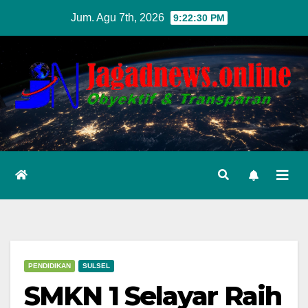
Skip
Jum. Agu 7th, 2026
9:22:33 PM
to
content
PENDIDIKAN
SULSEL
SMKN 1 Selayar Raih