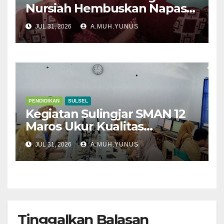
Nursiah Hembuskan Napas
Terakhir
JUL 31, 2026
A.MUH.YUNUS
PENDIDIKAN
SULSEL
Kegiatan Sulingjar SMAN 12
Maros Ukur Kualitas
Pembelajaran
JUL 31, 2026
A.MUH.YUNUS
Tinggalkan Balasan