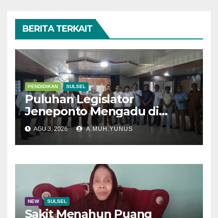
BERITA TERKAIT
PENDIDIKAN
SULSEL
Puluhan Legislator
Jeneponto Mengadu di
Disdik Sulsel
AGU 3, 2026
A.MUH.YUNUS
NEW
SULSEL
Sakit Menahun Puang