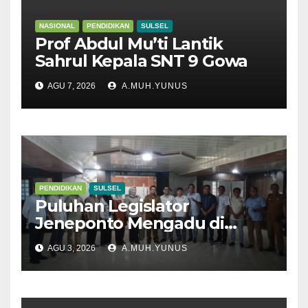
NASIONAL
PENDIDIKAN
SULSEL
Prof Abdul Mu’ti Lantik
Sahrul Kepala SNT 9 Gowa
AGU 7, 2026
A.MUH.YUNUS
PENDIDIKAN
SULSEL
Puluhan Legislator
Jeneponto Mengadu di
Disdik Sulsel
AGU 3, 2026
A.MUH.YUNUS