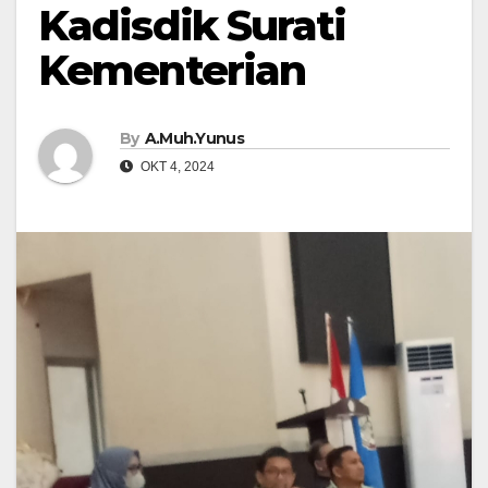
Kadisdik Surati
Kementerian
By
A.Muh.Yunus
OKT 4, 2024