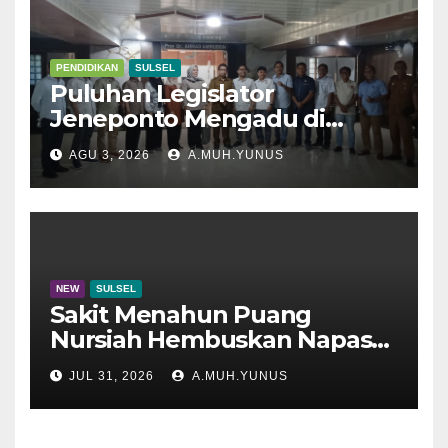
PENDIDIKAN
SULSEL
Puluhan Legislator
Jeneponto Mengadu di
Disdik Sulsel
AGU 3, 2026
A.MUH.YUNUS
NEW
SULSEL
Sakit Menahun Puang
Nursiah Hembuskan Napas
Terakhir
JUL 31, 2026
A.MUH.YUNUS