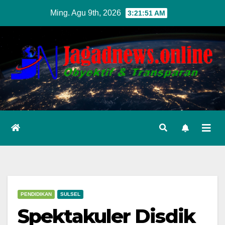
Skip
Ming. Agu 9th, 2026
3:21:53 AM
to
content
PENDIDIKAN
SULSEL
Spektakuler Disdik