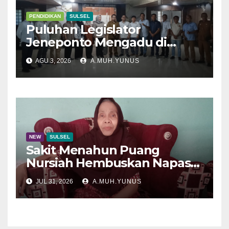
PENDIDIKAN
SULSEL
Puluhan Legislator
Jeneponto Mengadu di
Disdik Sulsel
AGU 3, 2026
A.MUH.YUNUS
NEW
SULSEL
Sakit Menahun Puang
Nursiah Hembuskan Napas
Terakhir
JUL 31, 2026
A.MUH.YUNUS