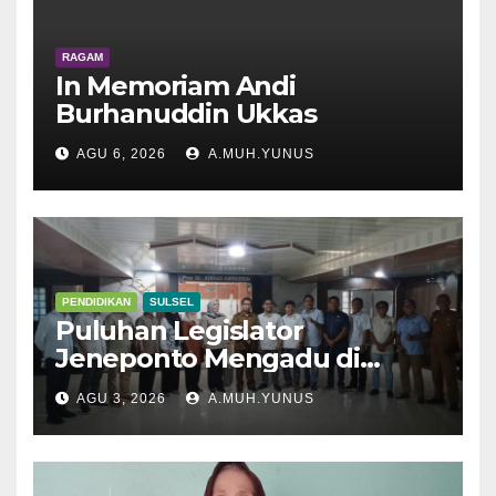
RAGAM
In Memoriam Andi
Burhanuddin Ukkas
AGU 6, 2026
A.MUH.YUNUS
PENDIDIKAN
SULSEL
Puluhan Legislator
Jeneponto Mengadu di
Disdik Sulsel
AGU 3, 2026
A.MUH.YUNUS