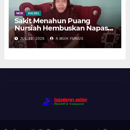
NEW
SULSEL
Sakit Menahun Puang
Nursiah Hembuskan Napas
Terakhir
JUL 31, 2026
A.MUH.YUNUS