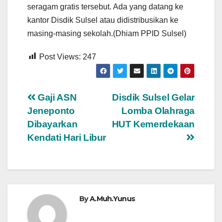
seragam gratis tersebut. Ada yang datang ke
kantor Disdik Sulsel atau didistribusikan ke
masing-masing sekolah.(Dhiam PPID Sulsel)
Post Views:
247
Navigasi
Gaji ASN
Disdik Sulsel Gelar
Jeneponto
Lomba Olahraga
pos
Dibayarkan
HUT Kemerdekaan
Kendati Hari Libur
By
A.Muh.Yunus