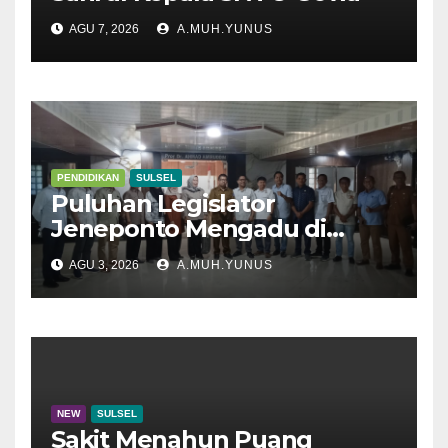
AGU 7, 2026
A.MUH.YUNUS
PENDIDIKAN
SULSEL
Puluhan Legislator
Jeneponto Mengadu di
Disdik Sulsel
AGU 3, 2026
A.MUH.YUNUS
NEW
SULSEL
Sakit Menahun Puang