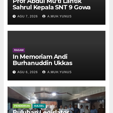
Prof Abdul Mu’ti Lantik
Sahrul Kepala SNT 9 Gowa
AGU 7, 2026
A.MUH.YUNUS
RAGAM
In Memoriam Andi
Burhanuddin Ukkas
AGU 6, 2026
A.MUH.YUNUS
PENDIDIKAN
SULSEL
Puluhan Legislator