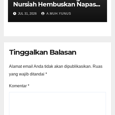
Nursiah Hembuskan Napas
Terakhir
JUL 31, 2026
A.MUH.YUNUS
Tinggalkan Balasan
Alamat email Anda tidak akan dipublikasikan.
Ruas
yang wajib ditandai
*
Komentar
*