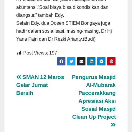
akuntansi.”Soal biaya bisa dikondisikan dan
diangsur,” tambah Edy.
Selain Edy, dua Dosen STIEM Bongaya juga
hadir dalam sosialisasi, masing-masing, Dr Hj
Yana Fajri dan Dr Rezki Arianty.(Budi)
Post Views:
197
Navigasi
SMAN 12 Maros
Pengurus Masjid
Gelar Jumat
Al-Mubarak
pos
Bersih
Paccerakkang
Apresiasi Aksi
Sosial Masjid
Clean Up Project