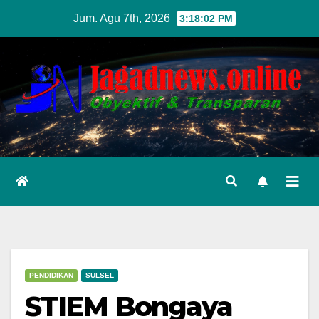
Skip
Jum. Agu 7th, 2026
3:18:03 PM
to
content
PENDIDIKAN
SULSEL
STIEM Bongaya