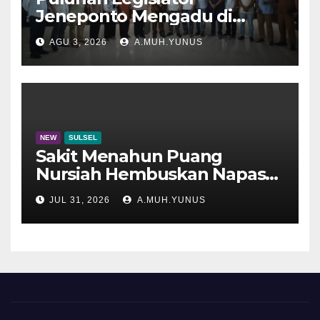
Jeneponto Mengadu di
Disdik Sulsel
AGU 3, 2026
A.MUH.YUNUS
NEW
SULSEL
Sakit Menahun Puang
Nursiah Hembuskan Napas
Terakhir
JUL 31, 2026
A.MUH.YUNUS