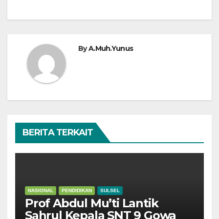
By
A.Muh.Yunus
BERITA TERKAIT
NASIONAL
PENDIDIKAN
SULSEL
Prof Abdul Mu’ti Lantik
Sahrul Kepala SNT 9 Gowa