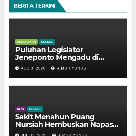
BERITA TERKINI
PENDIDIKAN
SULSEL
Puluhan Legislator
Jeneponto Mengadu di
Disdik Sulsel
AGU 3, 2026
A.MUH.YUNUS
NEW
SULSEL
Sakit Menahun Puang
Nursiah Hembuskan Napas
Terakhir
JUL 31, 2026
A.MUH.YUNUS