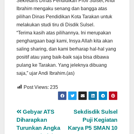
Sekretaris Dinas Pendidikan Prov Sulsel, Andi
Ibrahim mengaku senang dan bangga atas
pilihan Dinas Pendidikan Kota Tarakan untuk
melakukan studi tiru di Disdik Sulsel.
“Terima kasih atas pilihannya. Ini merupakan
penghargaan bagi kami, Insya Allah kita akan
saling sharing, dan kami berharap hal-hal yang
positif atau yang baik-baik saja bisa dibawa
pulang ke Tarakan. Yang jeleknya dibuang
saja,” ujar Andi Ibrahim.(as)
Post Views:
235
Navigasi
Gebyar ATS
Sekdisdik Sulsel
Diharapkan
Puji Kegiatan
pos
Turunkan Angka
Karya P5 SMAN 10