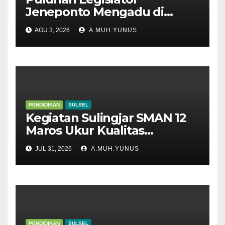
Jeneponto Mengadu di
Disdik Sulsel
AGU 3, 2026
A.MUH.YUNUS
PENDIDIKAN
SULSEL
Kegiatan Sulingjar SMAN 12
Maros Ukur Kualitas
Pembelajaran
JUL 31, 2026
A.MUH.YUNUS
PENDIDIKAN
SULSEL