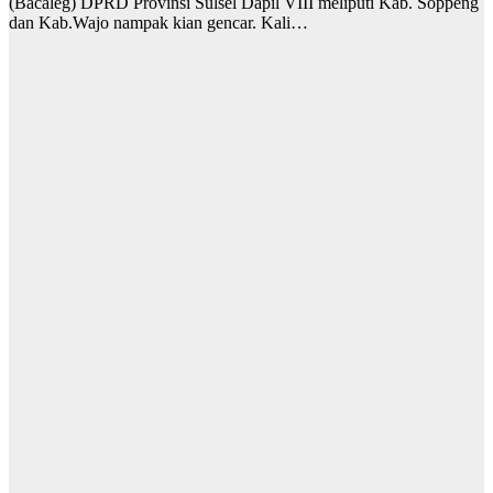
(Bacaleg) DPRD Provinsi Sulsel Dapil VIII meliputi Kab. Soppeng
dan Kab.Wajo nampak kian gencar. Kali…