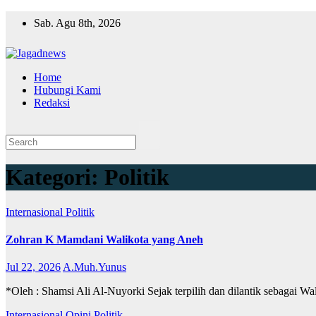
Skip
Sab. Agu 8th, 2026
to
content
Home
Hubungi Kami
Redaksi
Kategori:
Politik
Internasional
Politik
Zohran K Mamdani Walikota yang Aneh
Jul 22, 2026
A.Muh.Yunus
*Oleh : Shamsi Ali Al-Nuyorki Sejak terpilih dan dilantik sebagai
Internasional
Opini
Politik