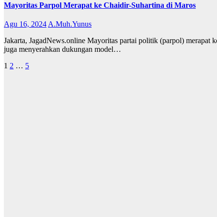
Mayoritas Parpol Merapat ke Chaidir-Suhartina di Maros
Agu 16, 2024
A.Muh.Yunus
Jakarta, JagadNews.online Mayoritas partai politik (parpol) merapat
juga menyerahkan dukungan model…
Paginasi
1
2
…
5
pos