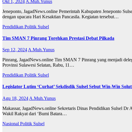
Okt 1, 2024
A.Muh.Yunus
Jeneponto, JagadNews.online Pemerintah Kabupaten Jeneponto Sulse
dengan upacara Hari Kesaktian Pancasila. Kegiatan tersebut…
Pendidikan
Politik
Sulsel
Tim SMAN 7 Pinrang Torehkan Prestasi Debat Pilkada
Sep 12, 2024
A.Muh.Yunus
Pinrang, JagadNews.online Tim SMAN 7 Pinrang yang menjadi delega
Provinsi Sulawesi Selatan, Rabu, 11…
Pendidikan
Politik
Sulsel
Legislator Lutim ‘Curhat’ Sekdisdik Sulsel Sebut Win-Win Solut
Agu 18, 2024
A.Muh.Yunus
Makassar, JagadNews.online Sekretaris Dinas Pendidikan Sulsel Dr
Wakil Rakyat dari ‘Bumi Batara…
Nasional
Politik
Sulsel