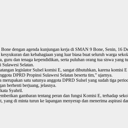
aten Bone dengan agenda kunjungan kerja di SMAN 9 Bone, Senin, 16 
 kesyukuran dan kebahagiaan yang luar biasa buat seluruh warga sekol
 guru dan tenaga kependidikan, serta puluhan orang tua siswa yang tur
 Sulawesi Selatan.
ngan legislator Sulsel komisi E, sangat dibutuhkan, karena komisi 
nggota DPRD Propinsi Sulawesi Selatan beserta tim,” ujarnya.
a merupakan satu satunya anggota DPRD Sulsel yang sudah tiga period
an berhenti berjuang, jelasnya.
kata Syahril.
mberikan gambaran tentang peran dan fungsi Komisi E, terhadap sekol
kyat, yang di minta turun ke lapangan menyerap dan menerima aspirasi