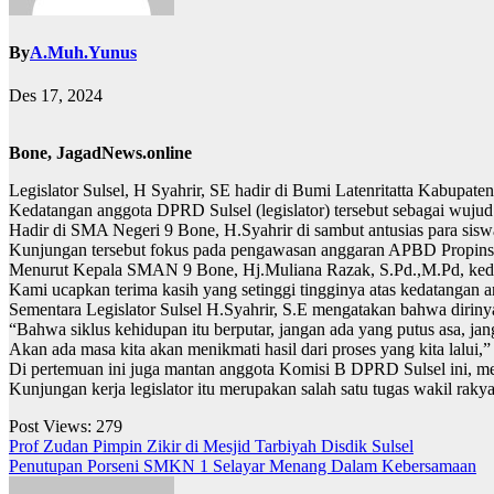
By
A.Muh.Yunus
Des 17, 2024
Bone, JagadNews.online
Legislator Sulsel, H Syahrir, SE hadir di Bumi Latenritatta Kabup
Kedatangan anggota DPRD Sulsel (legislator) tersebut sebagai wujud
Hadir di SMA Negeri 9 Bone, H.Syahrir di sambut antusias para siswa,
Kunjungan tersebut fokus pada pengawasan anggaran APBD Propinsi
Menurut Kepala SMAN 9 Bone, Hj.Muliana Razak, S.Pd.,M.Pd, kedata
Kami ucapkan terima kasih yang setinggi tingginya atas kedatangan a
Sementara Legislator Sulsel H.Syahrir, S.E mengatakan bahwa diriny
“Bahwa siklus kehidupan itu berputar, jangan ada yang putus asa, jang
Akan ada masa kita akan menikmati hasil dari proses yang kita lalui,” 
Di pertemuan ini juga mantan anggota Komisi B DPRD Sulsel ini, me
Kunjungan kerja legislator itu merupakan salah satu tugas wakil ra
Post Views:
279
Navigasi
Prof Zudan Pimpin Zikir di Mesjid Tarbiyah Disdik Sulsel
Penutupan Porseni SMKN 1 Selayar Menang Dalam Kebersamaan
pos