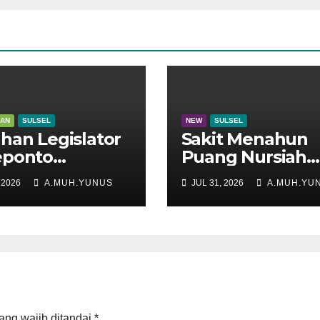
KAN
SULSEL
NEW
SULSEL
han Legislator
Sakit Menahun
eponto
Puang Nursiah
adu di Disdik
Hembuskan Nap
 2026
A.MUH.YUNUS
JUL 31, 2026
A.MUH.YU
el
Terakhir
ang wajib ditandai
*