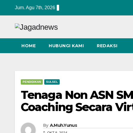
Skip
Jum. Agu 7th, 2026
to
content
HOME
HUBUNGI KAMI
REDAKSI
PENDIDIKAN
SULSEL
Tenaga Non ASN SMA
Coaching Secara Vir
By
A.Muh.Yunus