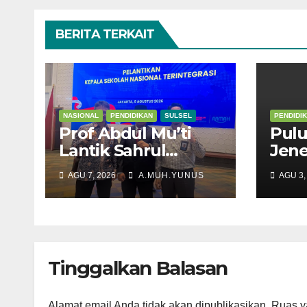
BERITA TERKAIT
NASIONAL
PENDIDIKAN
SULSEL
PENDIDI
Prof Abdul Mu’ti
Pulu
Lantik Sahrul
Jen
Kepala SNT 9 Gowa
Meng
AGU 7, 2026
A.MUH.YUNUS
AGU 3,
Suls
Tinggalkan Balasan
Alamat email Anda tidak akan dipublikasikan.
Ruas y