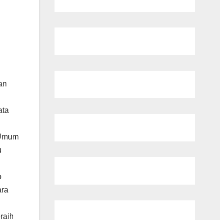
an
ata
g Umum
u
o
ara
raih