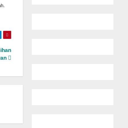
h.
lihan
ran