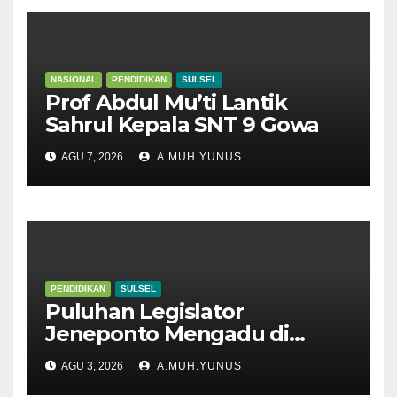
NASIONAL
PENDIDIKAN
SULSEL
Prof Abdul Mu’ti Lantik
Sahrul Kepala SNT 9 Gowa
AGU 7, 2026
A.MUH.YUNUS
PENDIDIKAN
SULSEL
Puluhan Legislator
Jeneponto Mengadu di
Disdik Sulsel
AGU 3, 2026
A.MUH.YUNUS