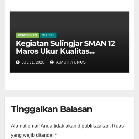
PENDIDIKAN
SULSEL
Kegiatan Sulingjar SMAN 12
Maros Ukur Kualitas
Pembelajaran
JUL 31, 2026
A.MUH.YUNUS
Tinggalkan Balasan
Alamat email Anda tidak akan dipublikasikan.
Ruas
yang wajib ditandai
*