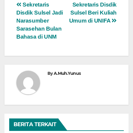
Navigasi
Sekretaris
Sekretaris Disdik
Disdik Sulsel Jadi
Sulsel Beri Kuliah
pos
Narasumber
Umum di UNIFA
Sarasehan Bulan
Bahasa di UNM
By
A.Muh.Yunus
BERITA TERKAIT