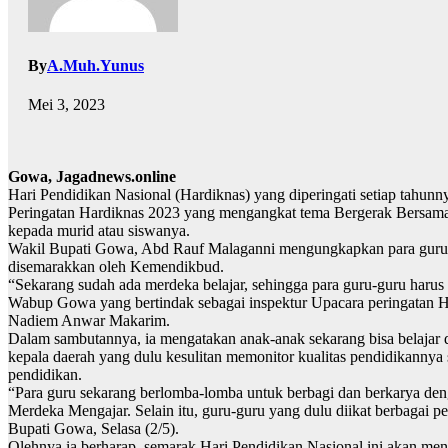
By
A.Muh.Yunus
Mei 3, 2023
Gowa, Jagadnews.online
Hari Pendidikan Nasional (Hardiknas) yang diperingati setiap tahu
Peringatan Hardiknas 2023 yang mengangkat tema Bergerak Bersama 
kepada murid atau siswanya.
Wakil Bupati Gowa, Abd Rauf Malaganni mengungkapkan para guru saat
disemarakkan oleh Kemendikbud.
“Sekarang sudah ada merdeka belajar, sehingga para guru-guru har
Wabup Gowa yang bertindak sebagai inspektur Upacara peringatan 
Nadiem Anwar Makarim.
Dalam sambutannya, ia mengatakan anak-anak sekarang bisa belajar den
kepala daerah yang dulu kesulitan memonitor kualitas pendidikanny
pendidikan.
“Para guru sekarang berlomba-lomba untuk berbagi dan berkarya den
Merdeka Mengajar. Selain itu, guru-guru yang dulu diikat berbagai 
Bupati Gowa, Selasa (2/5).
Olehnya ia berharap, semarak Hari Pendidikan Nasional ini akan me