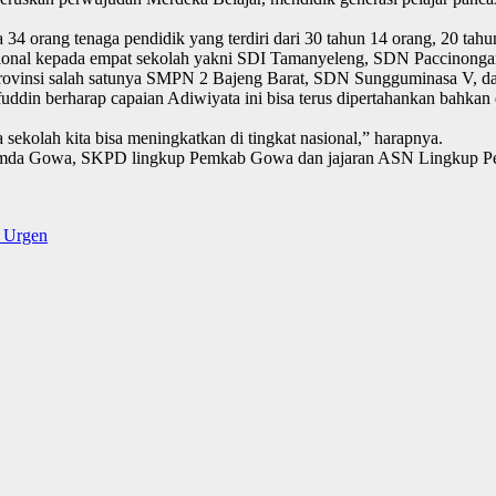
 34 orang tenaga pendidik yang terdiri dari 30 tahun 14 orang, 20 tah
Nasional kepada empat sekolah yakni SDI Tamanyeleng, SDN Paccin
Provinsi salah satunya SMPN 2 Bajeng Barat, SDN Sungguminasa V, d
ddin berharap capaian Adiwiyata ini bisa terus dipertahankan bahkan 
 sekolah kita bisa meningkatkan di tingkat nasional,” harapnya.
orkopimda Gowa, SKPD lingkup Pemkab Gowa dan jajaran ASN Lingkup
t Urgen