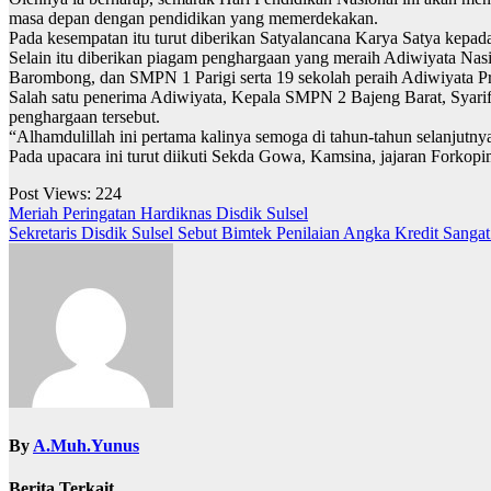
masa depan dengan pendidikan yang memerdekakan.
Pada kesempatan itu turut diberikan Satyalancana Karya Satya kepada
Selain itu diberikan piagam penghargaan yang meraih Adiwiyata 
Barombong, dan SMPN 1 Parigi serta 19 sekolah peraih Adiwiyata 
Salah satu penerima Adiwiyata, Kepala SMPN 2 Bajeng Barat, Syarifu
penghargaan tersebut.
“Alhamdulillah ini pertama kalinya semoga di tahun-tahun selanjutnya
Pada upacara ini turut diikuti Sekda Gowa, Kamsina, jajaran F
Post Views:
224
Navigasi
Meriah Peringatan Hardiknas Disdik Sulsel
Sekretaris Disdik Sulsel Sebut Bimtek Penilaian Angka Kredit Sanga
pos
By
A.Muh.Yunus
Berita Terkait