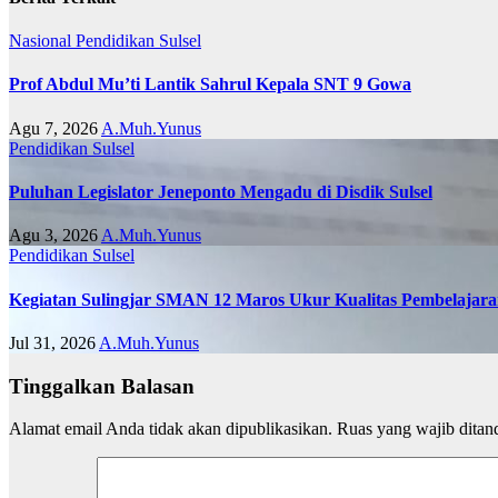
Nasional
Pendidikan
Sulsel
Prof Abdul Mu’ti Lantik Sahrul Kepala SNT 9 Gowa
Agu 7, 2026
A.Muh.Yunus
Pendidikan
Sulsel
Puluhan Legislator Jeneponto Mengadu di Disdik Sulsel
Agu 3, 2026
A.Muh.Yunus
Pendidikan
Sulsel
Kegiatan Sulingjar SMAN 12 Maros Ukur Kualitas Pembelajar
Jul 31, 2026
A.Muh.Yunus
Tinggalkan Balasan
Alamat email Anda tidak akan dipublikasikan.
Ruas yang wajib ditan