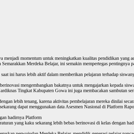
nnya menjadi momentum untuk meningkatkan kualitas pendidikan yang 
Semarakkan Merdeka Belajar, ini semakin mempertegas pentingnya pa
 ini harus lebih aktif dalam memberikan pelajaran terhadap siswanya
us berinovasi mengembangkan bakatnya untuk mengajarkan kepada sisw
Hardiknas Tingkat Kabupaten Gowa ini juga membacakan sambutan ser
gan lebih tenang, karena aktivitas pembelajaran mereka dinilai secara
a sekarang dapat menggunakan data Asesmen Nasional di Platform Rapo
gan hadirnya Platform
peraturan yang kaku sekarang lebih bebas berinovasi di kelas dengan 
neruskan perwujudan Merdeka Belajar, mendidik generasi pelajar panc