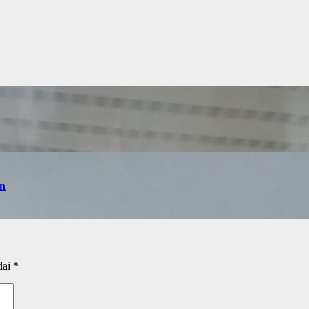
an
dai
*