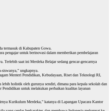
ada termasuk di Kabupaten Gowa.
ra pengajar untuk berinovasi dalam memberikan pembelajaran
. Terlebih saat ini Merdeka Belajar sedang gencar-gencarnya
a-siswanya,” ungkapnya.
agam Menteri Pendidikan, Kebudayaan, Riset dan Teknologi RI,
 lebih holistik oleh gurunya sendiri, dimana para kepala sekolah dan
r Pendidikan untuk melakukan perbaikan kualitas layanan
hadirnya Kurikulum Merdeka,” katanya di Lapangan Upacara Kantor
asila yang cerdas berkarakter, dan membawa Indonesia melompat ke