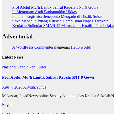
Prof Abdul Mu’ti Lantik Sahrul Kepala SNT 9 Gowa
In Memoriam Andi Burhanuddin Ukkas
Puluhan Legislator Jeneponto Mengadu di Disdik Sulsel
Sakit Menahun Puang Nursiah Hembuskan Napas Terakhir
Kegiatan Sulingjar SMAN 12 Maros Ukur Kualitas Pembelaja
Advertorial
A WordPress Commenter
mengenai
Hello world!
Latest News
Nasional
Pendidikan
Sulsel
Prof Abdul Mu’ti Lantik Sahrul Kepala SNT 9 Gowa
Agu 7, 2026
A.Muh.Yunus
Makassar, JagadNews.online Sebanyak tujuh belas Kepala Sekolah Nasi
Ragam