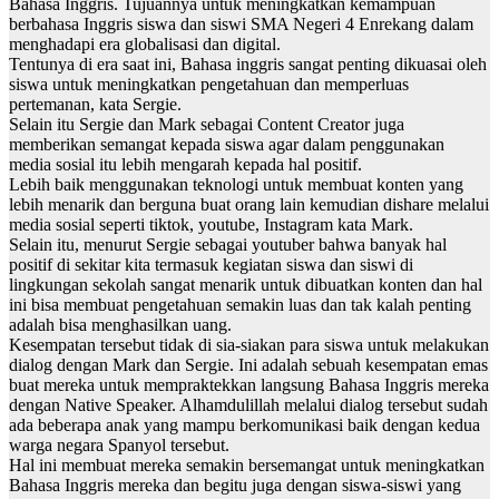
Bahasa Inggris. Tujuannya untuk meningkatkan kemampuan
berbahasa Inggris siswa dan siswi SMA Negeri 4 Enrekang dalam
menghadapi era globalisasi dan digital.
Tentunya di era saat ini, Bahasa inggris sangat penting dikuasai oleh
siswa untuk meningkatkan pengetahuan dan memperluas
pertemanan, kata Sergie.
Selain itu Sergie dan Mark sebagai Content Creator juga
memberikan semangat kepada siswa agar dalam penggunakan
media sosial itu lebih mengarah kepada hal positif.
Lebih baik menggunakan teknologi untuk membuat konten yang
lebih menarik dan berguna buat orang lain kemudian dishare melalui
media sosial seperti tiktok, youtube, Instagram kata Mark.
Selain itu, menurut Sergie sebagai youtuber bahwa banyak hal
positif di sekitar kita termasuk kegiatan siswa dan siswi di
lingkungan sekolah sangat menarik untuk dibuatkan konten dan hal
ini bisa membuat pengetahuan semakin luas dan tak kalah penting
adalah bisa menghasilkan uang.
Kesempatan tersebut tidak di sia-siakan para siswa untuk melakukan
dialog dengan Mark dan Sergie. Ini adalah sebuah kesempatan emas
buat mereka untuk mempraktekkan langsung Bahasa Inggris mereka
dengan Native Speaker. Alhamdulillah melalui dialog tersebut sudah
ada beberapa anak yang mampu berkomunikasi baik dengan kedua
warga negara Spanyol tersebut.
Hal ini membuat mereka semakin bersemangat untuk meningkatkan
Bahasa Inggris mereka dan begitu juga dengan siswa-siswi yang