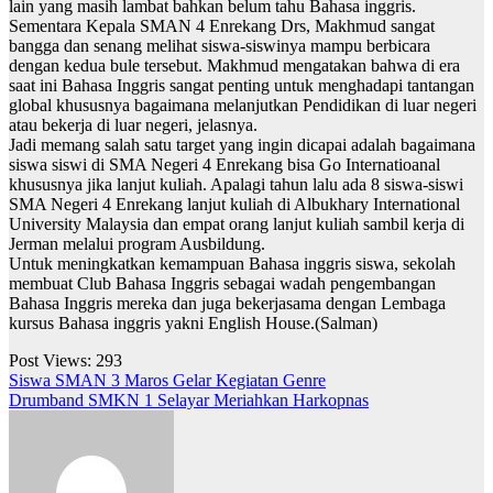
lain yang masih lambat bahkan belum tahu Bahasa inggris.
Sementara Kepala SMAN 4 Enrekang Drs, Makhmud sangat
bangga dan senang melihat siswa-siswinya mampu berbicara
dengan kedua bule tersebut. Makhmud mengatakan bahwa di era
saat ini Bahasa Inggris sangat penting untuk menghadapi tantangan
global khususnya bagaimana melanjutkan Pendidikan di luar negeri
atau bekerja di luar negeri, jelasnya.
Jadi memang salah satu target yang ingin dicapai adalah bagaimana
siswa siswi di SMA Negeri 4 Enrekang bisa Go Internatioanal
khususnya jika lanjut kuliah. Apalagi tahun lalu ada 8 siswa-siswi
SMA Negeri 4 Enrekang lanjut kuliah di Albukhary International
University Malaysia dan empat orang lanjut kuliah sambil kerja di
Jerman melalui program Ausbildung.
Untuk meningkatkan kemampuan Bahasa inggris siswa, sekolah
membuat Club Bahasa Inggris sebagai wadah pengembangan
Bahasa Inggris mereka dan juga bekerjasama dengan Lembaga
kursus Bahasa inggris yakni English House.(Salman)
Post Views:
293
Navigasi
Siswa SMAN 3 Maros Gelar Kegiatan Genre
Drumband SMKN 1 Selayar Meriahkan Harkopnas
pos