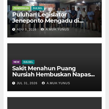
PENDIDIKAN
SULSEL
Puluhan Legislator
Jeneponto Mengadu di
Disdik Sulsel
AGU 3, 2026
A.MUH.YUNUS
NEW
SULSEL
Sakit Menahun Puang
Nursiah Hembuskan Napas
Terakhir
JUL 31, 2026
A.MUH.YUNUS