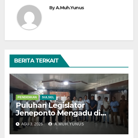
By
A.Muh.Yunus
BERITA TERKAIT
PENDIDIKAN
SULSEL
Puluhan Legislator
Jeneponto Mengadu di
Disdik Sulsel
AGU 3, 2026
A.MUH.YUNUS