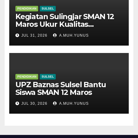
PENDIDIKAN
SULSEL
Kegiatan Sulingjar SMAN 12
Maros Ukur Kualitas
Pembelajaran
JUL 31, 2026
A.MUH.YUNUS
PENDIDIKAN
SULSEL
UPZ Baznas Sulsel Bantu
Siswa SMAN 12 Maros
JUL 30, 2026
A.MUH.YUNUS