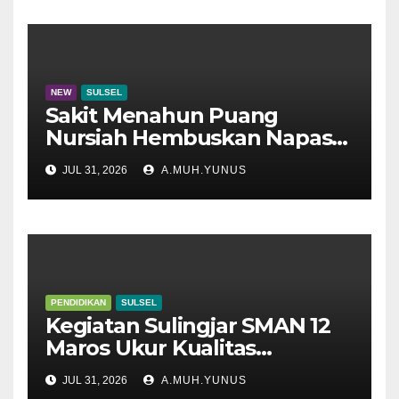
NEW
SULSEL
Sakit Menahun Puang
Nursiah Hembuskan Napas
Terakhir
JUL 31, 2026
A.MUH.YUNUS
PENDIDIKAN
SULSEL
Kegiatan Sulingjar SMAN 12
Maros Ukur Kualitas
Pembelajaran
JUL 31, 2026
A.MUH.YUNUS