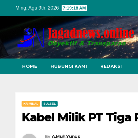
Skip
Ming. Agu 9th, 2026
7:19:20 AM
to
content
HOME
HUBUNGI KAMI
REDAKSI
KRIMINAL
SULSEL
Kabel Milik PT Tiga 
By
A.Muh.Yunus