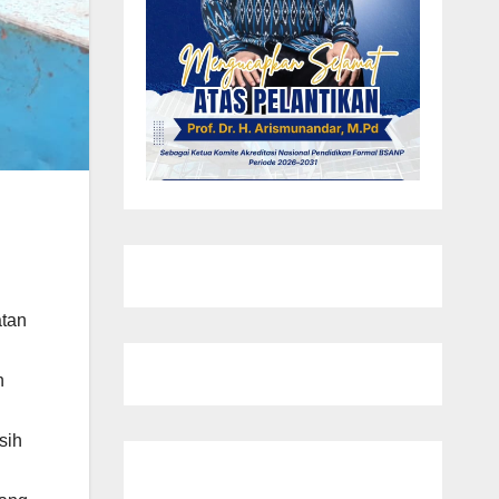
atan
n
sih