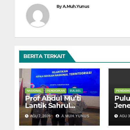
By
A.Muh.Yunus
BERITA TERKAIT
NASIONAL
PENDIDIKAN
SULSEL
PENDIDI
Prof Abdul Mu’ti
Pulu
Lantik Sahrul
Jen
Kepala SNT 9 Gowa
Meng
AGU 7, 2026
A.MUH.YUNUS
AGU 3
Suls