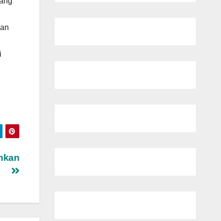
jang
ian
i
ahkan