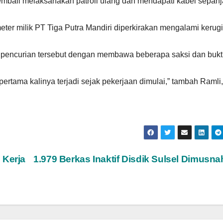
mbali melaksanakan patroli ulang dan mendapati kabel sepan
eter milik PT Tiga Putra Mandiri diperkirakan mengalami kerug
 pencurian tersebut dengan membawa beberapa saksi dan bukt
ertama kalinya terjadi sejak pekerjaan dimulai,” tambah Ramli,
 Kerja
1.979 Berkas Inaktif Disdik Sulsel Dimusn