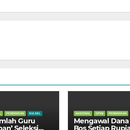
L
PENDIDIKAN
SULSEL
NASIONAL
OPINI
PENDIDIKAN
mlah Guru
Mengawal Dana
ban’ Seleksi
Bos Setiap Rupi