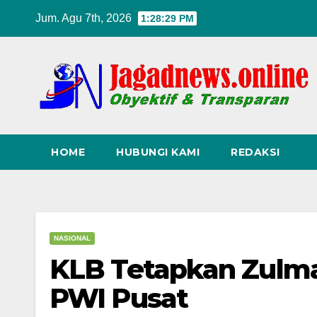
Skip
Jum. Agu 7th, 2026
1:28:30 PM
to
content
HOME
HUBUNGI KAMI
REDAKSI
NASIONAL
KLB Tetapkan Zulm
PWI Pusat