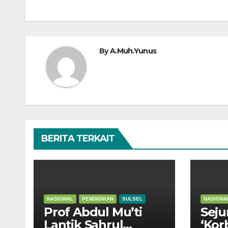
By
A.Muh.Yunus
BERITA TERKAIT
NASIONAL
PENDIDIKAN
SULSEL
NASIONA
Prof Abdul Mu’ti
Seju
Lantik Sahrul
‘Kor