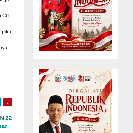
ri CH
pilih
nnya
AN 22
sar