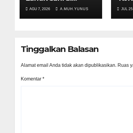
Kepala SNT 9 Gowa
BCKS
AGU 7, 2026
A.MUH.YUNUS
JUL 25
Tinggalkan Balasan
Alamat email Anda tidak akan dipublikasikan.
Ruas y
Komentar
*