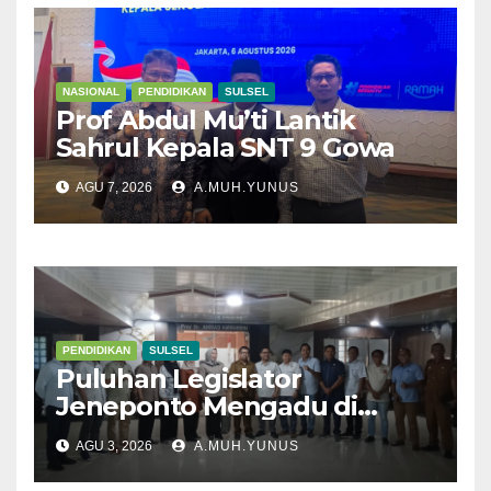
NASIONAL
PENDIDIKAN
SULSEL
Prof Abdul Mu’ti Lantik
Sahrul Kepala SNT 9 Gowa
AGU 7, 2026
A.MUH.YUNUS
PENDIDIKAN
SULSEL
Puluhan Legislator
Jeneponto Mengadu di
Disdik Sulsel
AGU 3, 2026
A.MUH.YUNUS