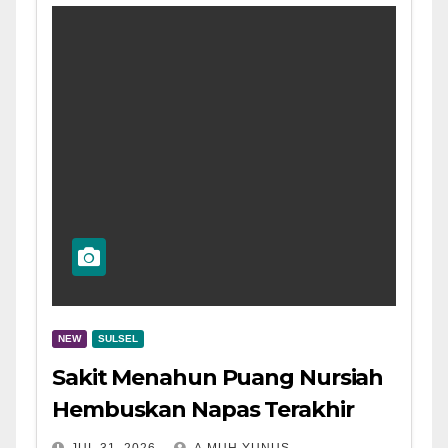
NEW
SULSEL
Sakit Menahun Puang Nursiah
Hembuskan Napas Terakhir
JUL 31, 2026
A.MUH.YUNUS