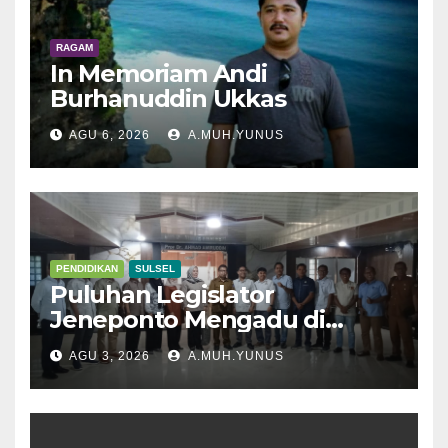
RAGAM
In Memoriam Andi
Burhanuddin Ukkas
AGU 6, 2026
A.MUH.YUNUS
PENDIDIKAN
SULSEL
Puluhan Legislator
Jeneponto Mengadu di
Disdik Sulsel
AGU 3, 2026
A.MUH.YUNUS