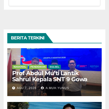
BERITA TERKINI
NASIONAL
PENDIDIKAN
SULSEL
Prof Abdul Mu’ti Lantik
Sahrul Kepala SNT 9 Gowa
AGU 7, 2026
A.MUH.YUNUS