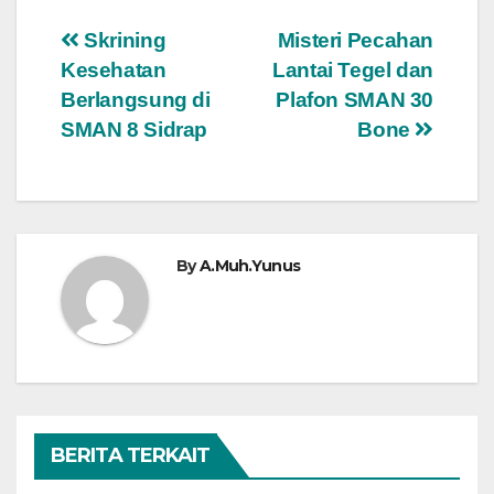
Navigasi
Skrining
Misteri Pecahan
Kesehatan
Lantai Tegel dan
pos
Berlangsung di
Plafon SMAN 30
SMAN 8 Sidrap
Bone
By
A.Muh.Yunus
BERITA TERKAIT