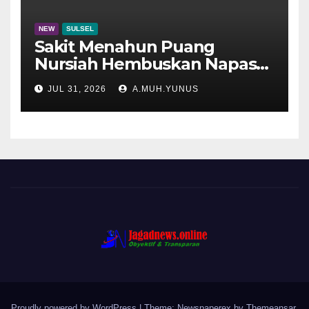
NEW
SULSEL
Sakit Menahun Puang
Nursiah Hembuskan Napas
Terakhir
JUL 31, 2026
A.MUH.YUNUS
Proudly powered by WordPress
|
Theme: Newspaperex by
Themeansar
.