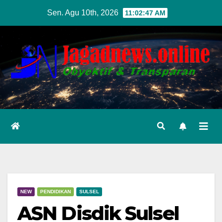
Skip
Sen. Agu 10th, 2026
11:02:48 AM
to
content
NEW
PENDIDIKAN
SULSEL
ASN Disdik Sulsel