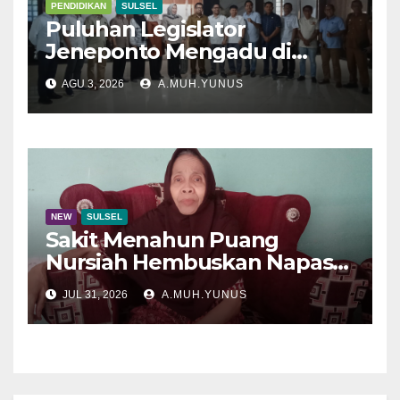
PENDIDIKAN
SULSEL
Puluhan Legislator
Jeneponto Mengadu di
Disdik Sulsel
AGU 3, 2026
A.MUH.YUNUS
NEW
SULSEL
Sakit Menahun Puang
Nursiah Hembuskan Napas
Terakhir
JUL 31, 2026
A.MUH.YUNUS