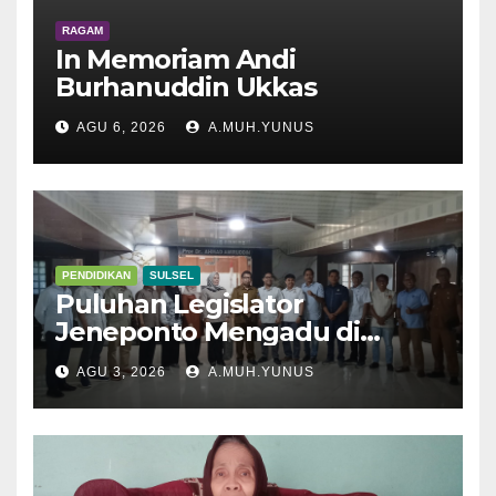
RAGAM
In Memoriam Andi
Burhanuddin Ukkas
AGU 6, 2026
A.MUH.YUNUS
PENDIDIKAN
SULSEL
Puluhan Legislator
Jeneponto Mengadu di
Disdik Sulsel
AGU 3, 2026
A.MUH.YUNUS