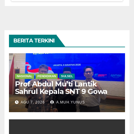
BERITA TERKINI
NASIONAL
PENDIDIKAN
SULSEL
Prof Abdul Mu’ti Lantik
Sahrul Kepala SNT 9 Gowa
AGU 7, 2026
A.MUH.YUNUS