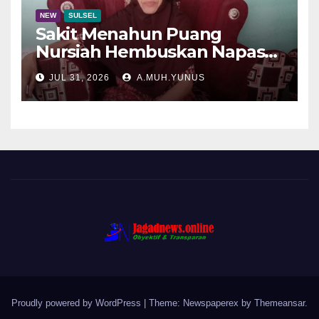
NEW
SULSEL
Sakit Menahun Puang
Nursiah Hembuskan Napas
Terakhir
JUL 31, 2026
A.MUH.YUNUS
Proudly powered by WordPress
|
Theme: Newspaperex by
Themeansar
.