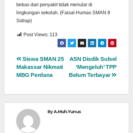
bebas dari penyakit tidak menular di
lingkungan sekolah. (Faisal-Humas SMAN 8
Sidrap)
Post Views:
113
Navigasi
Siswa SMAN 25
ASN Disdik Sulsel
Makassar Nikmati
‘Mengeluh’ TPP
pos
MBG Perdana
Belum Terbayar
By
A.Muh.Yunus