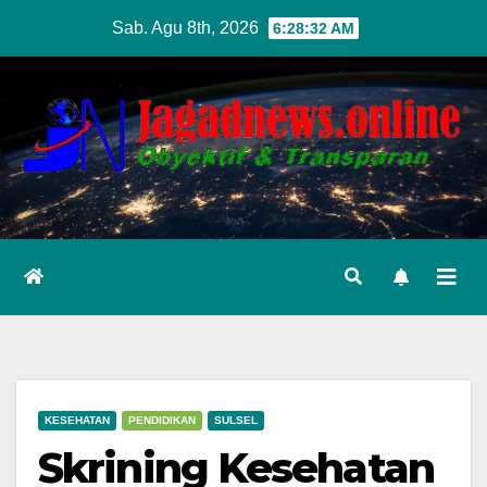
Skip
Sab. Agu 8th, 2026
6:28:33 AM
to
content
KESEHATAN
PENDIDIKAN
SULSEL
Skrining Kesehatan