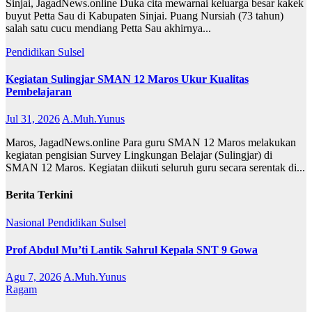
Sinjai, JagadNews.online Duka cita mewarnai keluarga besar kakek
buyut Petta Sau di Kabupaten Sinjai. Puang Nursiah (73 tahun)
salah satu cucu mendiang Petta Sau akhirnya...
Pendidikan
Sulsel
Kegiatan Sulingjar SMAN 12 Maros Ukur Kualitas
Pembelajaran
Jul 31, 2026
A.Muh.Yunus
Maros, JagadNews.online Para guru SMAN 12 Maros melakukan
kegiatan pengisian Survey Lingkungan Belajar (Sulingjar) di
SMAN 12 Maros. Kegiatan diikuti seluruh guru secara serentak di...
Berita Terkini
Nasional
Pendidikan
Sulsel
Prof Abdul Mu’ti Lantik Sahrul Kepala SNT 9 Gowa
Agu 7, 2026
A.Muh.Yunus
Ragam