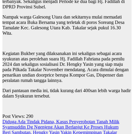
terbanyak. Sekaligus menjadi Periode ke dua bagi Hj. Fadillah di
DPRD Provinsi Sulsel.
Nampak warga Galesong Utara dan sekitarnya mulai memadati
tempat acara Buka Bersama yang terletak di poros Soreang Desa
Tamalate Kec. Galesong Utara Kab. Takalar sejak pukul 16.30
Wita.
Kegiatan Bukber yang dilaksanakan ini sekaligus sebagai acara
syukuran atas perolehan suara Hj. Fadillah Fahriana pada pemilu
2024 dan sekaligus sosialisasi Dr. Hengky Yasin yang siap maju
pada Pilkada Takalar November mendatang. Acara dimulai dengan
penarikan undian doorprice berupa Kompor Gas, Dispenser dan
peralatan rumah tangga lainnya.
Dari pantauan media ini, tidak kurang dari 400san lebih warga hadir
dalam Syukuran tersebut.
Post Views:
290
Navigasi
Diduga Ada Tindak Pidana, Kasus Penyerobotan Tanah Milik
Syamsuddin Dg Ngenjeng Akan Berlanjut Ke Proses Hukum
pos
Beri Sambutan, Hengky Yasin Yakin Kepemimpinan Takalar