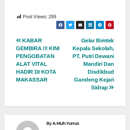
Post Views:
289
Navigasi
KABAR
Gelar Bimtek
GEMBIRA !!! KINI
Kepala Sekolah,
pos
PENGOBATAN
PT. Putri Dewani
ALAT VITAL
Mandiri Dan
HADIR DI KOTA
Disdikbud
MAKASSAR
Gandeng Kejari
Sidrap
By
A.Muh.Yunus