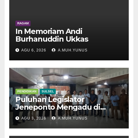
RAGAM
In Memoriam Andi
Burhanuddin Ukkas
AGU 6, 2026
A.MUH.YUNUS
PENDIDIKAN
SULSEL
Puluhan Legislator
Jeneponto Mengadu di
Disdik Sulsel
AGU 3, 2026
A.MUH.YUNUS