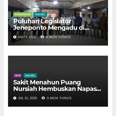
PENDIDIKAN
SULSEL
Puluhan Legislator
Jeneponto Mengadu di
Disdik Sulsel
AGU 3, 2026
A.MUH.YUNUS
NEW
SULSEL
Sakit Menahun Puang
Nursiah Hembuskan Napas
Terakhir
JUL 31, 2026
A.MUH.YUNUS