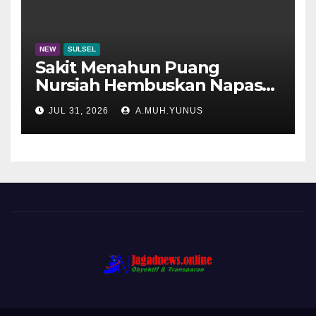
NEW
SULSEL
Sakit Menahun Puang
Nursiah Hembuskan Napas
Terakhir
JUL 31, 2026
A.MUH.YUNUS