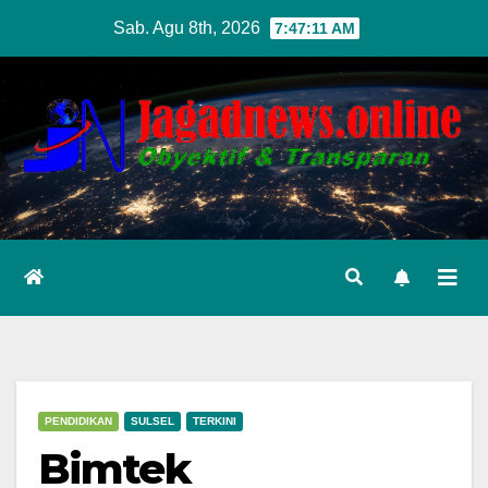
Skip
Sab. Agu 8th, 2026
7:47:13 AM
to
content
PENDIDIKAN
SULSEL
TERKINI
Bimtek