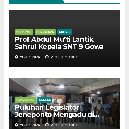
NASIONAL
PENDIDIKAN
SULSEL
Prof Abdul Mu’ti Lantik
Sahrul Kepala SNT 9 Gowa
AGU 7, 2026
A.MUH.YUNUS
PENDIDIKAN
SULSEL
Puluhan Legislator
Jeneponto Mengadu di
Disdik Sulsel
AGU 3, 2026
A.MUH.YUNUS