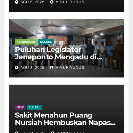
AGU 6, 2026
A.MUH.YUNUS
PENDIDIKAN
SULSEL
Puluhan Legislator
Jeneponto Mengadu di
Disdik Sulsel
AGU 3, 2026
A.MUH.YUNUS
NEW
SULSEL
Sakit Menahun Puang
Nursiah Hembuskan Napas
Terakhir