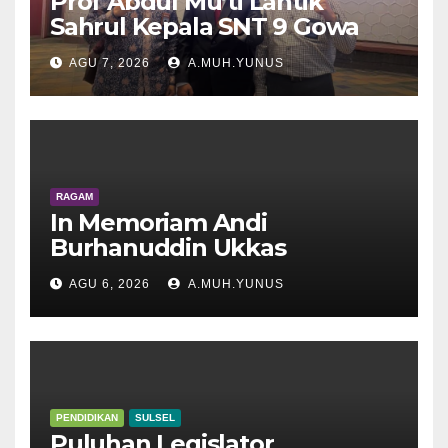
Prof Abdul Mu’ti Lantik
Sahrul Kepala SNT 9 Gowa
AGU 7, 2026
A.MUH.YUNUS
RAGAM
In Memoriam Andi
Burhanuddin Ukkas
AGU 6, 2026
A.MUH.YUNUS
PENDIDIKAN
SULSEL
Puluhan Legislator