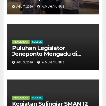
AGU 7, 2026
A.MUH.YUNUS
PENDIDIKAN
SULSEL
Puluhan Legislator
Jeneponto Mengadu di
Disdik Sulsel
AGU 3, 2026
A.MUH.YUNUS
PENDIDIKAN
SULSEL
Kegiatan Sulingjar SMAN 12