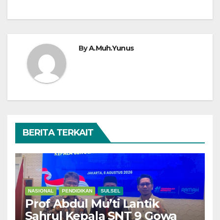
By
A.Muh.Yunus
BERITA TERKAIT
NASIONAL
PENDIDIKAN
SULSEL
Prof Abdul Mu’ti Lantik
Sahrul Kepala SNT 9 Gowa