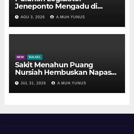
Jeneponto Mengadu di
Disdik Sulsel
AGU 3, 2026
A.MUH.YUNUS
NEW
SULSEL
Sakit Menahun Puang
Nursiah Hembuskan Napas
Terakhir
JUL 31, 2026
A.MUH.YUNUS