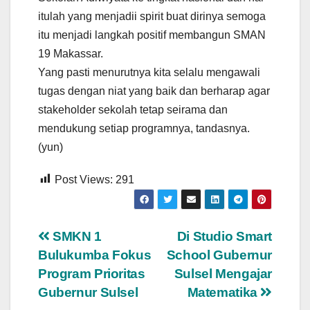
itulah yang menjadii spirit buat dirinya semoga
itu menjadi langkah positif membangun SMAN
19 Makassar.
Yang pasti menurutnya kita selalu mengawali
tugas dengan niat yang baik dan berharap agar
stakeholder sekolah tetap seirama dan
mendukung setiap programnya, tandasnya.
(yun)
Post Views:
291
Navigasi
SMKN 1
Di Studio Smart
Bulukumba Fokus
School Gubernur
pos
Program Prioritas
Sulsel Mengajar
Gubernur Sulsel
Matematika