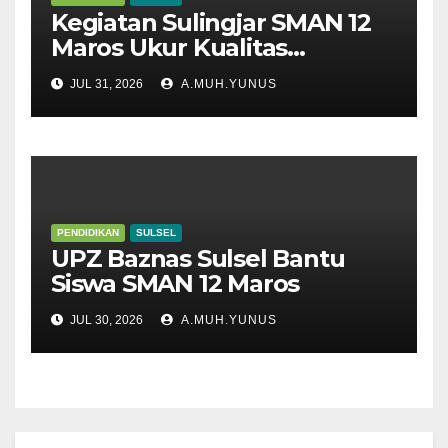
Kegiatan Sulingjar SMAN 12
Maros Ukur Kualitas
Pembelajaran
JUL 31, 2026
A.MUH.YUNUS
PENDIDIKAN
SULSEL
UPZ Baznas Sulsel Bantu
Siswa SMAN 12 Maros
JUL 30, 2026
A.MUH.YUNUS