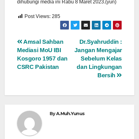
dihubungi media ini Rabu 8 Maret 2023.(yun)
Post Views:
285
Navigasi
Amsal Sahban
Dr.Syahruddin :
Mediasi MoU IBI
Jangan Mengajar
pos
Kosgoro 1957 dan
Sebelum Kelas
CSRC Pakistan
dan Lingkungan
Bersih
By
A.Muh.Yunus