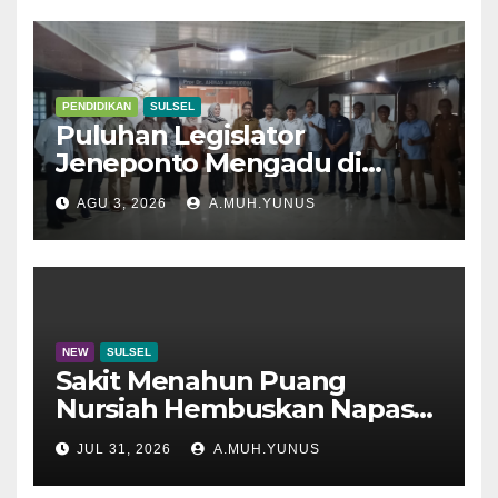
PENDIDIKAN
SULSEL
Puluhan Legislator
Jeneponto Mengadu di
Disdik Sulsel
AGU 3, 2026
A.MUH.YUNUS
NEW
SULSEL
Sakit Menahun Puang
Nursiah Hembuskan Napas
Terakhir
JUL 31, 2026
A.MUH.YUNUS