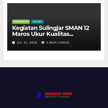
PENDIDIKAN
SULSEL
Kegiatan Sulingjar SMAN 12
Maros Ukur Kualitas
Pembelajaran
JUL 31, 2026
A.MUH.YUNUS