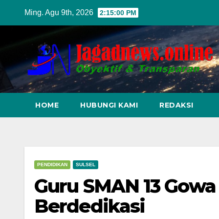
Skip
Ming. Agu 9th, 2026
2:15:01 PM
to
content
HOME
HUBUNGI KAMI
REDAKSI
PENDIDIKAN
SULSEL
Guru SMAN 13 Gowa
Berdedikasi