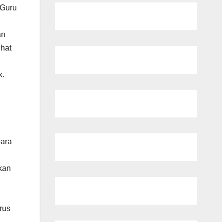
 Guru
an
ihat
k.
para
kan
rus