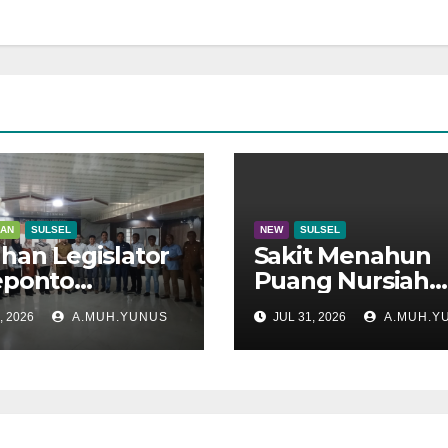
KAN
SULSEL
NEW
SULSEL
han Legislator
Sakit Menahun
eponto
Puang Nursiah
adu di Disdik
Hembuskan Nap
, 2026
A.MUH.YUNUS
JUL 31, 2026
A.MUH.Y
el
Terakhir