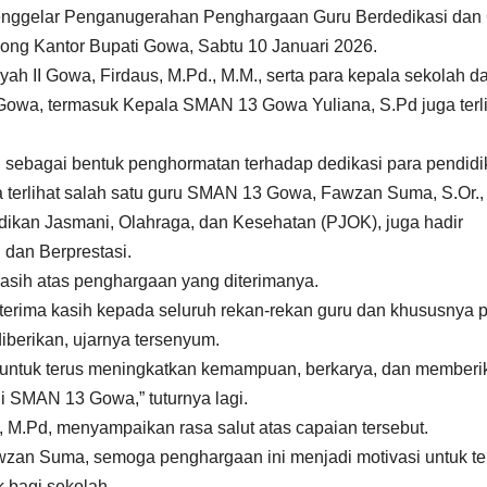
nggelar Penganugerahan Penghargaan Guru Berdedikasi dan
ong Kantor Bupati Gowa, Sabtu 10 Januari 2026.
ah II Gowa, Firdaus, M.Pd., M.M., serta para kepala sekolah d
 Gowa, termasuk Kepala SMAN 13 Gowa Yuliana, S.Pd juga terl
 sebagai bentuk penghormatan terhadap dedikasi para pendidi
 terlihat salah satu guru SMAN 13 Gowa, Fawzan Suma, S.Or.,
idikan Jasmani, Olahraga, dan Kesehatan (PJOK), juga hadir
dan Berprestasi.
sih atas penghargaan yang diterimanya.
 terima kasih kepada seluruh rekan-rekan guru dan khususnya 
iberikan, ujarnya tersenyum.
 untuk terus meningkatkan kemampuan, berkarya, dan memberi
di SMAN 13 Gowa,” tuturnya lagi.
M.Pd, menyampaikan rasa salut atas capaian tersebut.
awzan Suma, semoga penghargaan ini menjadi motivasi untuk te
k bagi sekolah.