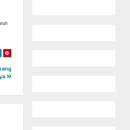
uruh
kang
aya