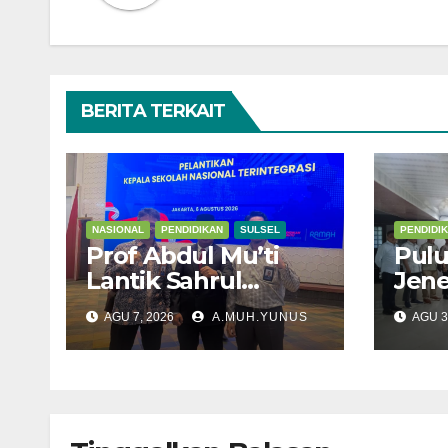
BERITA TERKAIT
NASIONAL
PENDIDIKAN
SULSEL
PENDIDI
Prof Abdul Mu’ti
Pulu
Lantik Sahrul
Jen
Kepala SNT 9 Gowa
Meng
AGU 7, 2026
A.MUH.YUNUS
AGU 3
Suls