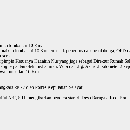
rnai lomba lari 10 Km.
aikan lomba lari 10 Km termasuk pengurus cabang olahraga, OPD dan at
 serta.
 dipimpin Ketuanya Hazairin Nur yang juga sebagai Direktur Rumah S
 terpantau oleh media ini dr. Wira dan drg. Asma di kilometer 2 kep
ahwa lomba lari 10 Km.
ngkara ke-77 oleh Polres Kepulauan Selayar
aiful Arif, S.H. mengibarkan bendera start di Desa Barugaia Kec. Bont