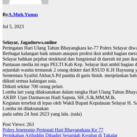
By
A.Muh.Yunus
Jul 5, 2023
Selayar, Jagadnews.online
Peringatan Hari Ulang Tahun Bhayangkara ke-77 Polres Selayar diwa
Berbagai kalangan baik umum ataupun profesi ikut ambil bagian meram
Selayar bahkan pejabat struktural dan fungsional di daerah ini pun ikut
Pantauan media ini regu PELTI Kab Kep. Selayar ikut ambil bagian
sejumlah wanita termasuk 2 orang dokter dari RSUD K.H Hayuung yang
Sementara Syaiful Akbar,S.Pd panitia di garis finish. menjelaskan b
diikuti semua kalangan usia.
Diikuti sekitar 700 orang pelari.
Lomba lari yang dilaksanakan dalam rangka Hari Ulang Tahun Bhaya
AKBP. Ujan Darmawan Hadi Saputa, SH.,S.Ik,MM,M.Ik.
Kegiatan tersebut di lepas oleh Wakil Bupati Kepulauan Selayar H. S
Lomba ini dilaksanakan
pada sabtu 24 Juni 2023 yang lalu. (nala)
Post Views:
263
Navigasi
Polres Jeneponto Peringati Hari Bhayangkara Ke 77
Pernikahan Arifuddin Dihadiri Sejumlah Kerabat di Takalar