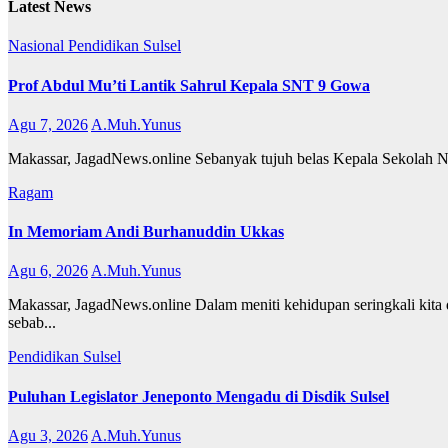
Latest News
Nasional
Pendidikan
Sulsel
Prof Abdul Mu’ti Lantik Sahrul Kepala SNT 9 Gowa
Agu 7, 2026
A.Muh.Yunus
Makassar, JagadNews.online Sebanyak tujuh belas Kepala Sekolah Nasi
Ragam
In Memoriam Andi Burhanuddin Ukkas
Agu 6, 2026
A.Muh.Yunus
Makassar, JagadNews.online Dalam meniti kehidupan seringkali kita d
sebab...
Pendidikan
Sulsel
Puluhan Legislator Jeneponto Mengadu di Disdik Sulsel
Agu 3, 2026
A.Muh.Yunus