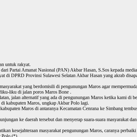
an untuk rakyat.
dari Partai Amanat Nasional (PAN) Akbar Hasan, S.Sos kepada media 
yat di DPRD Provinsi Sulawesi Selatan Akbar Hasan yang akrab disapa
n masyarakat yang berdomisili di pengunungan Maros agar mempermuda
iku-liku di jalan poros Maros Bone .
tan, jalan alternatif yang ada di pengunungan Maros ketika kami di b
n di kabupaten Maros, ungkap Akbar Polo lagi.
 di kabupaten Maros di antaranya Kecamatan Cenrana ke Simbang tem
njungan ke daerah tersebut dan menyerap suara-suara masyarakat dan
ikan kesejahteraan masyarakat pengunungan Maros, caranya perbaiki in
 Polo.(*)