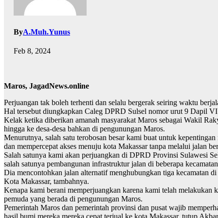
By
A.Muh.Yunus
Feb 8, 2024
Maros, JagadNews.online
Perjuangan tak boleh terhenti dan selalu bergerak seiring waktu berjal
Hal tersebut diungkapkan Caleg DPRD Sulsel nomor urut 9 Dapil VI 
Kelak ketika diberikan amanah masyarakat Maros sebagai Wakil Rak
hingga ke desa-desa bahkan di pengunungan Maros.
Menurutnya, salah satu terobosan besar kami buat untuk kepentinga
dan mempercepat akses menuju kota Makassar tanpa melalui jalan berl
Salah satunya kami akan perjuangkan di DPRD Provinsi Sulawesi Sela
salah satunya pembangunan infrastruktur jalan di beberapa kecamata
Dia mencontohkan jalan alternatif menghubungkan tiga kecamatan
Kota Makassar, tambahnya.
Kenapa kami berani memperjuangkan karena kami telah melakukan ku
pemuda yang berada di pengunungan Maros.
Pemerintah Maros dan pemerintah provinsi dan pusat wajib memperhat
hasil bumi mereka mereka cepat terjual ke kota Makassar, tutup Akbar