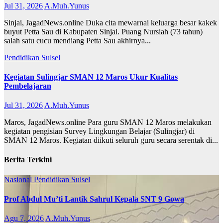
Jul 31, 2026
A.Muh.Yunus
Sinjai, JagadNews.online Duka cita mewarnai keluarga besar kakek
buyut Petta Sau di Kabupaten Sinjai. Puang Nursiah (73 tahun)
salah satu cucu mendiang Petta Sau akhirnya...
Pendidikan
Sulsel
Kegiatan Sulingjar SMAN 12 Maros Ukur Kualitas
Pembelajaran
Jul 31, 2026
A.Muh.Yunus
Maros, JagadNews.online Para guru SMAN 12 Maros melakukan
kegiatan pengisian Survey Lingkungan Belajar (Sulingjar) di
SMAN 12 Maros. Kegiatan diikuti seluruh guru secara serentak di...
Berita Terkini
Nasional
Pendidikan
Sulsel
Prof Abdul Mu’ti Lantik Sahrul Kepala SNT 9 Gowa
Agu 7, 2026
A.Muh.Yunus