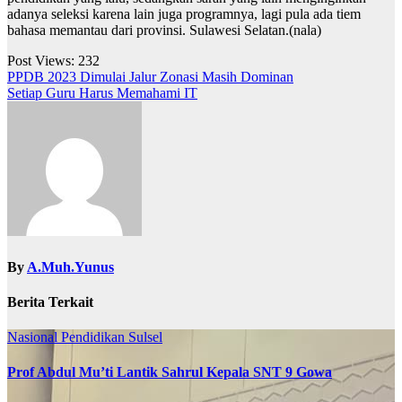
adanya seleksi karena lain juga programnya, lagi pula ada tiem
bahasa memantau dari provinsi. Sulawesi Selatan.(nala)
Post Views:
232
Navigasi
PPDB 2023 Dimulai Jalur Zonasi Masih Dominan
Setiap Guru Harus Memahami IT
pos
By
A.Muh.Yunus
Berita Terkait
Nasional
Pendidikan
Sulsel
Prof Abdul Mu’ti Lantik Sahrul Kepala SNT 9 Gowa