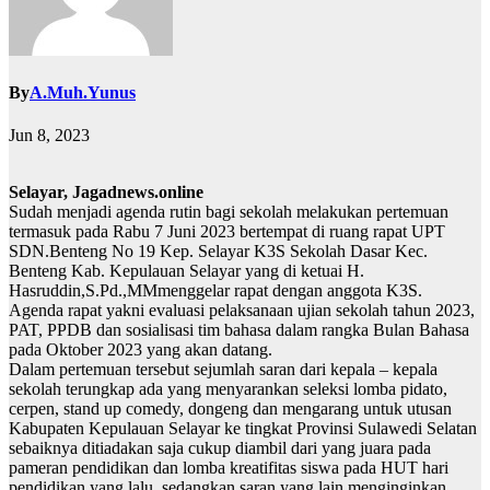
By
A.Muh.Yunus
Jun 8, 2023
Selayar, Jagadnews.online
Sudah menjadi agenda rutin bagi sekolah melakukan pertemuan
termasuk pada Rabu 7 Juni 2023 bertempat di ruang rapat UPT
SDN.Benteng No 19 Kep. Selayar K3S Sekolah Dasar Kec.
Benteng Kab. Kepulauan Selayar yang di ketuai H.
Hasruddin,S.Pd.,MMmenggelar rapat dengan anggota K3S.
Agenda rapat yakni evaluasi pelaksanaan ujian sekolah tahun 2023,
PAT, PPDB dan sosialisasi tim bahasa dalam rangka Bulan Bahasa
pada Oktober 2023 yang akan datang.
Dalam pertemuan tersebut sejumlah saran dari kepala – kepala
sekolah terungkap ada yang menyarankan seleksi lomba pidato,
cerpen, stand up comedy, dongeng dan mengarang untuk utusan
Kabupaten Kepulauan Selayar ke tingkat Provinsi Sulawedi Selatan
sebaiknya ditiadakan saja cukup diambil dari yang juara pada
pameran pendidikan dan lomba kreatifitas siswa pada HUT hari
pendidikan yang lalu, sedangkan saran yang lain menginginkan