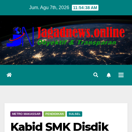
Skip
Jum. Agu 7th, 2026
11:54:39 AM
to
content
METRO MAKASSAR
PENDIDIKAN
SULSEL
Kabid SMK Disdik