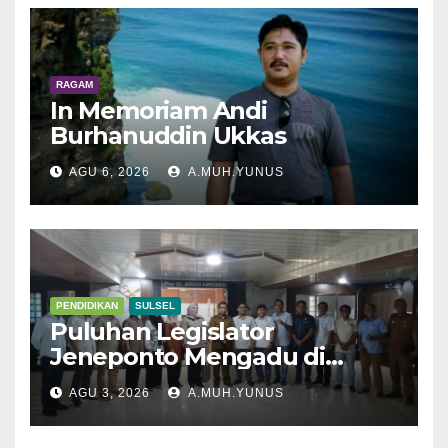
RAGAM
In Memoriam Andi
Burhanuddin Ukkas
AGU 6, 2026
A.MUH.YUNUS
PENDIDIKAN
SULSEL
Puluhan Legislator
Jeneponto Mengadu di
Disdik Sulsel
AGU 3, 2026
A.MUH.YUNUS