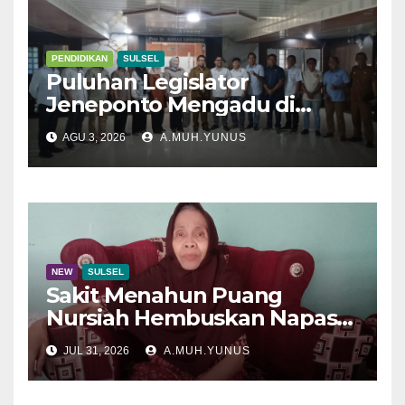
PENDIDIKAN
SULSEL
Puluhan Legislator
Jeneponto Mengadu di
Disdik Sulsel
AGU 3, 2026
A.MUH.YUNUS
NEW
SULSEL
Sakit Menahun Puang
Nursiah Hembuskan Napas
Terakhir
JUL 31, 2026
A.MUH.YUNUS