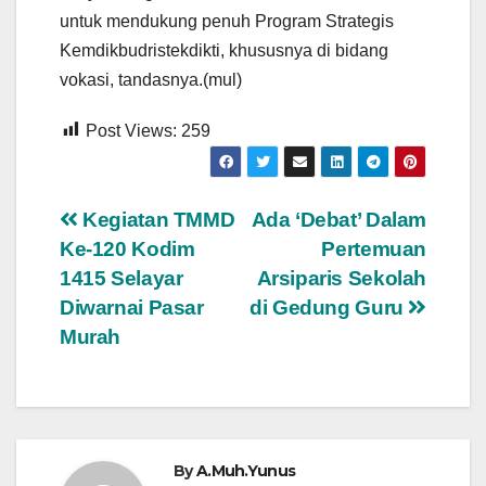
untuk mendukung penuh Program Strategis
Kemdikbudristekdikti, khususnya di bidang
vokasi, tandasnya.(mul)
Post Views:
259
Navigasi
Kegiatan TMMD
Ada ‘Debat’ Dalam
Ke-120 Kodim
Pertemuan
pos
1415 Selayar
Arsiparis Sekolah
Diwarnai Pasar
di Gedung Guru
Murah
By
A.Muh.Yunus