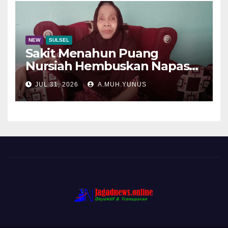
NEW
SULSEL
Sakit Menahun Puang
Nursiah Hembuskan Napas
Terakhir
JUL 31, 2026
A.MUH.YUNUS