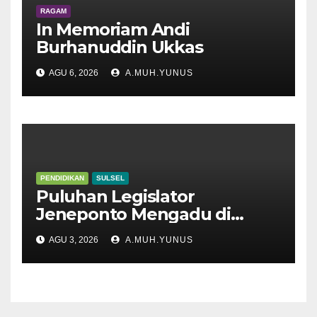
RAGAM
In Memoriam Andi
Burhanuddin Ukkas
AGU 6, 2026
A.MUH.YUNUS
PENDIDIKAN
SULSEL
Puluhan Legislator
Jeneponto Mengadu di
Disdik Sulsel
AGU 3, 2026
A.MUH.YUNUS