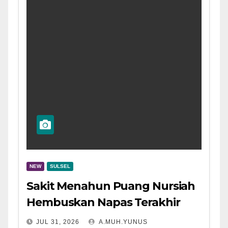
NEW
SULSEL
Sakit Menahun Puang Nursiah
Hembuskan Napas Terakhir
JUL 31, 2026
A.MUH.YUNUS