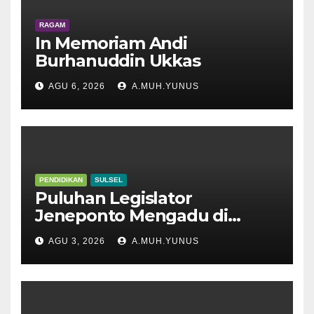
RAGAM
In Memoriam Andi
Burhanuddin Ukkas
AGU 6, 2026
A.MUH.YUNUS
PENDIDIKAN
SULSEL
Puluhan Legislator
Jeneponto Mengadu di
Disdik Sulsel
AGU 3, 2026
A.MUH.YUNUS