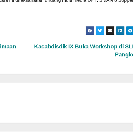
Acara ini dilaksanakan diruang multi media UPT. SMAN 8 Soppe
rimaan
Kacabdisdik IX Buka Workshop di S
Pangk