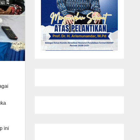
agai
uka
 ini