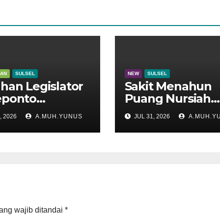
KAN
SULSEL
NEW
SULSEL
han Legislator
Sakit Menahun
eponto
Puang Nursiah
adu di Disdik
Hembuskan Nap
, 2026
A.MUH.YUNUS
JUL 31, 2026
A.MUH.Y
el
Terakhir
ang wajib ditandai
*