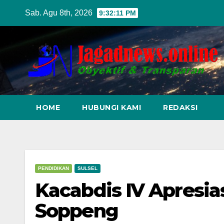
Skip
Sab. Agu 8th, 2026
9:32:12 PM
to
content
HOME
HUBUNGI KAMI
REDAKSI
PENDIDIKAN
SULSEL
Kacabdis IV Apresi
Soppeng