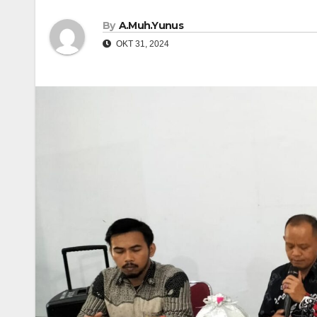
By
A.Muh.Yunus
OKT 31, 2024