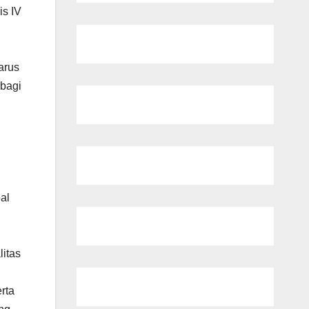
s IV
arus
bagi
al
itas
rta