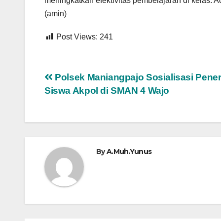
meningkatkan efektivitas pembelajaran di kelas. 
(amin)
Post Views:
241
Navigasi
Polsek Maniangpajo Sosialisasi Pene
Siswa Akpol di SMAN 4 Wajo
pos
By
A.Muh.Yunus