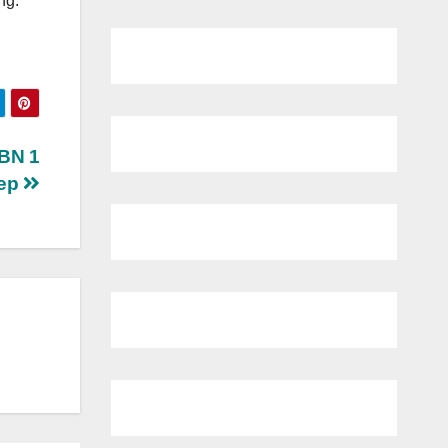
ng.
LBN 1
ep