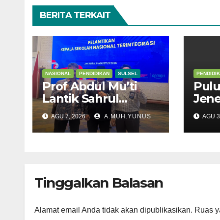
BERITA TERKAIT
NASIONAL
PENDIDIKAN
SULSEL
PENDIDI
Prof Abdul Mu’ti
Pulu
Lantik Sahrul
Jen
Kepala SNT 9 Gowa
Meng
AGU 7, 2026
A.MUH.YUNUS
AGU 3
Suls
Tinggalkan Balasan
Alamat email Anda tidak akan dipublikasikan.
Ruas y