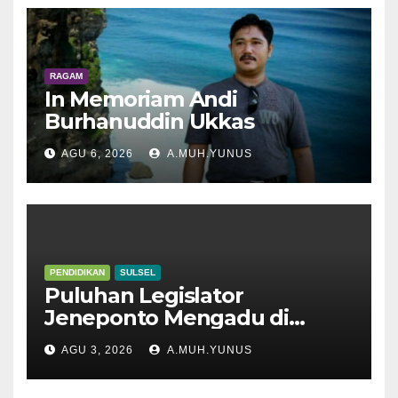
RAGAM
In Memoriam Andi
Burhanuddin Ukkas
AGU 6, 2026
A.MUH.YUNUS
PENDIDIKAN
SULSEL
Puluhan Legislator
Jeneponto Mengadu di
Disdik Sulsel
AGU 3, 2026
A.MUH.YUNUS