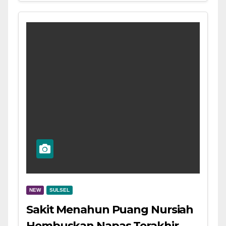
NEW
SULSEL
Sakit Menahun Puang Nursiah
Hembuskan Napas Terakhir