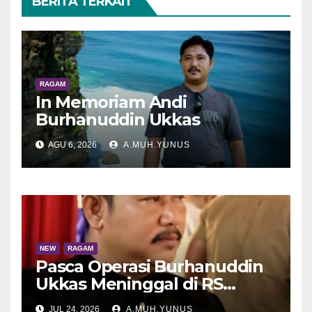
BERITA TERKAIT
RAGAM
In Memoriam Andi
Burhanuddin Ukkas
AGU 6, 2026
A.MUH.YUNUS
NEW
RAGAM
Pasca Operasi Burhanuddin
Ukkas Meninggal di RS
Wahidin
JUL 24, 2026
A.MUH.YUNUS