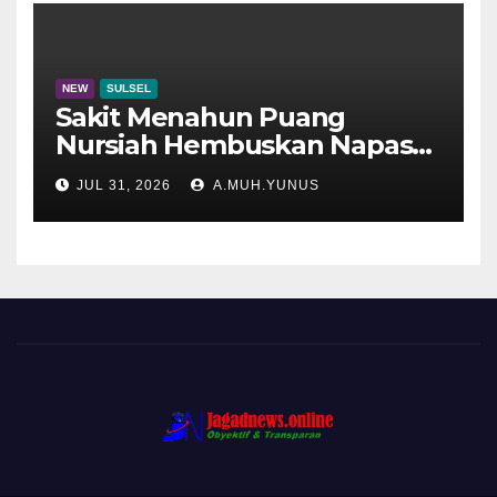
NEW
SULSEL
Sakit Menahun Puang
Nursiah Hembuskan Napas
Terakhir
JUL 31, 2026
A.MUH.YUNUS