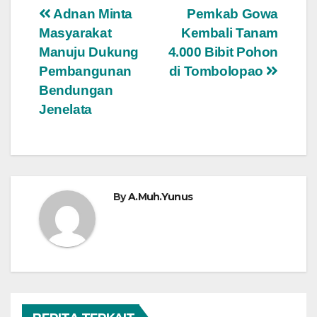
Navigasi
Adnan Minta
Pemkab Gowa
Masyarakat
Kembali Tanam
pos
Manuju Dukung
4.000 Bibit Pohon
Pembangunan
di Tombolopao
Bendungan
Jenelata
By
A.Muh.Yunus