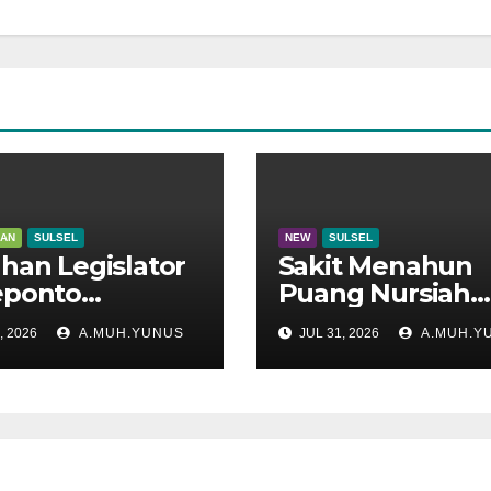
KAN
SULSEL
NEW
SULSEL
han Legislator
Sakit Menahun
eponto
Puang Nursiah
adu di Disdik
Hembuskan Nap
, 2026
A.MUH.YUNUS
JUL 31, 2026
A.MUH.Y
el
Terakhir