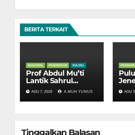
BERITA TERKAIT
NASIONAL
PENDIDIKAN
SULSEL
PENDIDI
Prof Abdul Mu’ti
Pulu
Lantik Sahrul
Jen
Kepala SNT 9 Gowa
Meng
AGU 7, 2026
A.MUH.YUNUS
AGU 3
Suls
Tinggalkan Balasan