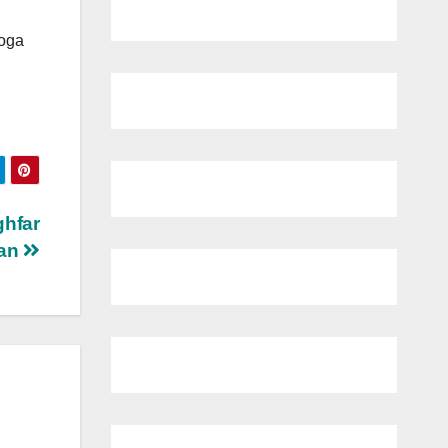
moga
ghfar
ian