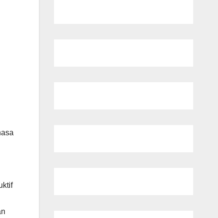
hasa
ktif
an