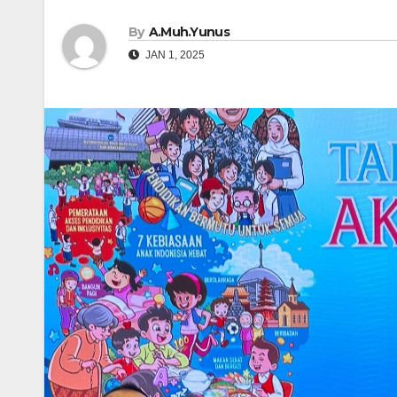
By
A.Muh.Yunus
JAN 1, 2025