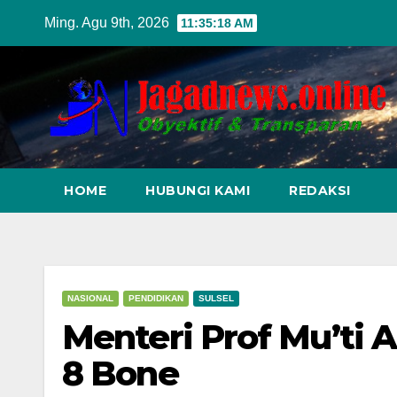
Skip
Ming. Agu 9th, 2026
11:35:20 AM
to
content
HOME
HUBUNGI KAMI
REDAKSI
NASIONAL
PENDIDIKAN
SULSEL
Menteri Prof Mu’ti 
8 Bone