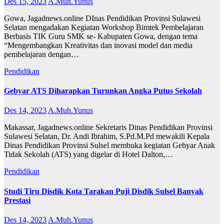
Des 15, 2023
A.Muh.Yunus
Gowa, Jagadnews.online DInas Pendidikan Provinsi Sulawesi
Selatan mengadakan Kegiatan Workshop Bimtek Pembelajaran
Berbasis TIK Guru SMK se- Kabupaten Gowa, dengan tema
“Mengembangkan Kreativitas dan inovasi model dan media
pembelajaran dengan…
Pendidikan
Gebyar ATS Diharapkan Turunkan Angka Putus Sekolah
Des 14, 2023
A.Muh.Yunus
Makassar, Jagadnews.online Sekretaris Dinas Pendidikan Provinsi
Sulawesi Selatan, Dr. Andi Ibrahim, S.Pd.M.Pd mewakili Kepala
Dinas Pendidikan Provinsi Sulsel membuka kegiatan Gebyar Anak
Tidak Sekolah (ATS) yang digelar di Hotel Dalton,…
Pendidikan
Studi Tiru Disdik Kota Tarakan Puji Disdik Sulsel Banyak
Prestasi
Des 14, 2023
A.Muh.Yunus