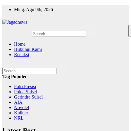
Skip
Ming. Agu 9th, 2026
to
content
Home
Hubungi Kami
Redaksi
Tag Populer
Polri Presisi
Polda Sulsel
Gerindra Sulsel
AIA
Novotel
Kuliner
NRL
Latest Post