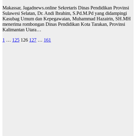
Makassar, Jagadnews.online Sekretaris Dinas Pendidikan Provinsi
Sulawesi Selatan, Dr. Andi Ibrahim, S.Pd.M.Pd yang didampingi
Kasubag Umum dan Kepegawaian, Muhammad Hazairin, SH.MH
menerima rombongan Dinas Pendidikan Kota Tarakan, Provinsi
Kalimantan Utara…
Paginasi
1
…
125
126
127
…
161
pos