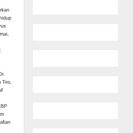
rkan
hidup
rus
mai,
;
Dr.
 Tiro,
MM
AKBP
im
afian