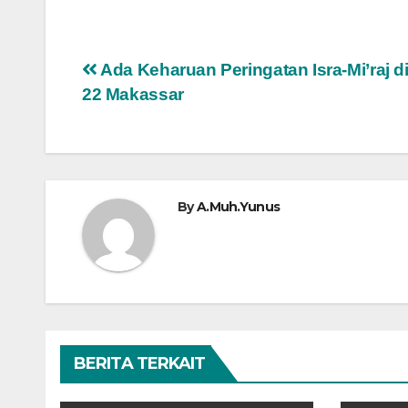
Navigasi
Ada Keharuan Peringatan Isra-Mi’raj 
22 Makassar
pos
By
A.Muh.Yunus
BERITA TERKAIT