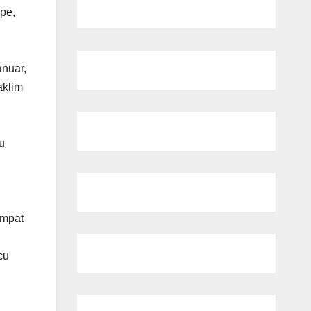
pe,
nuar,
aklim
u
empat
cu