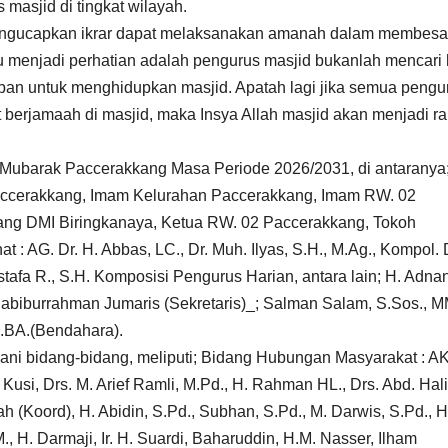
 masjid di tingkat wilayah.
mengucapkan ikrar dapat melaksanakan amanah dalam membesa
 menjadi perhatian adalah pengurus masjid bukanlah mencari 
iban untuk menghidupkan masjid. Apatah lagi jika semua pengu
berjamaah di masjid, maka Insya Allah masjid akan menjadi ra
Mubarak Paccerakkang Masa Periode 2026/2031, di antaranya
accerakkang, Imam Kelurahan Paccerakkang, Imam RW. 02
ng DMI Biringkanaya, Ketua RW. 02 Paccerakkang, Tokoh
 AG. Dr. H. Abbas, LC., Dr. Muh. Ilyas, S.H., M.Ag., Kompol. 
stafa R., S.H. Komposisi Pengurus Harian, antara lain; H. Adnan
Habiburrahman Jumaris (Sekretaris)_; Salman Salam, S.Sos., 
M.BA.(Bendahara).
ni bidang-bidang, meliputi; Bidang Hubungan Masyarakat : 
 Kusi, Drs. M. Arief Ramli, M.Pd., H. Rahman HL., Drs. Abd. Hal
 (Koord), H. Abidin, S.Pd., Subhan, S.Pd., M. Darwis, S.Pd., H
, H. Darmaji, Ir. H. Suardi, Baharuddin, H.M. Nasser, Ilham