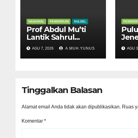
NASIONAL
PENDIDIKAN
SULSEL
PENDIDI
Prof Abdul Mu’ti
Pulu
Lantik Sahrul
Jen
Kepala SNT 9 Gowa
Meng
AGU 7, 2026
A.MUH.YUNUS
AGU 3
Suls
Tinggalkan Balasan
Alamat email Anda tidak akan dipublikasikan.
Ruas y
Komentar
*