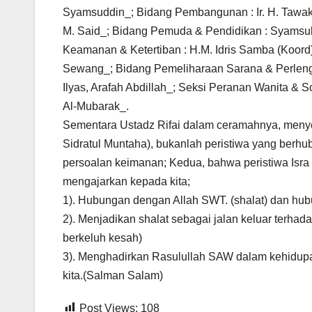
Syamsuddin_; Bidang Pembangunan : Ir. H. Tawak
M. Said_; Bidang Pemuda & Pendidikan : Syamsul (
Keamanan & Ketertiban : H.M. Idris Samba (Koord
Sewang_; Bidang Pemeliharaan Sarana & Perlengk
Ilyas, Arafah Abdillah_; Seksi Peranan Wanita & S
Al-Mubarak_.
Sementara Ustadz Rifai dalam ceramahnya, menyeb
Sidratul Muntaha), bukanlah peristiwa yang berhu
persoalan keimanan; Kedua, bahwa peristiwa Isra 
mengajarkan kepada kita;
1). Hubungan dengan Allah SWT. (shalat) dan hu
2). Menjadikan shalat sebagai jalan keluar terh
berkeluh kesah)
3). Menghadirkan Rasulullah SAW dalam kehidupa
kita.(Salman Salam)
Post Views:
108