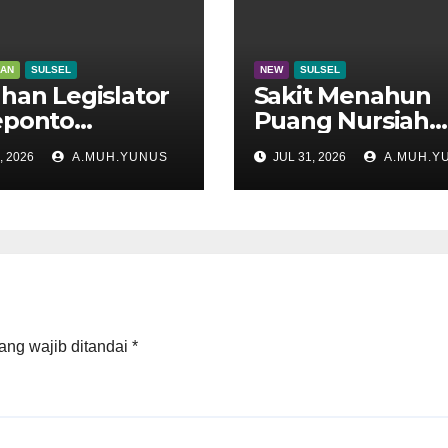
KAN
SULSEL
NEW
SULSEL
han Legislator
Sakit Menahun
eponto
Puang Nursiah
adu di Disdik
Hembuskan Nap
, 2026
A.MUH.YUNUS
JUL 31, 2026
A.MUH.Y
el
Terakhir
ang wajib ditandai
*