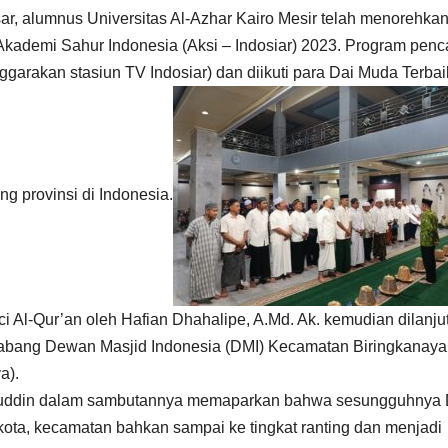
ar, alumnus Universitas Al-Azhar Kairo Mesir telah menorehka
g Akademi Sahur Indonesia (Aksi – Indosiar) 2023. Program penc
garakan stasiun TV Indosiar) dan diikuti para Dai Muda Terbai
ng provinsi di Indonesia.
 Al-Qur’an oleh Hafian Dhahalipe, A.Md. Ak. kemudian dilanju
bang Dewan Masjid Indonesia (DMI) Kecamatan Biringkanaya
a).
aruddin dalam sambutannya memaparkan bahwa sesungguhnya
, kota, kecamatan bahkan sampai ke tingkat ranting dan menjadi