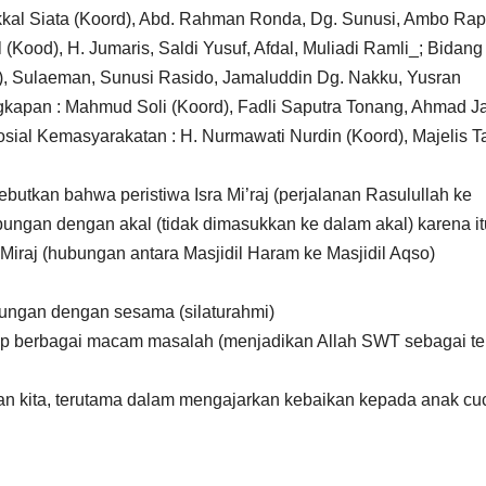
kal Siata (Koord), Abd. Rahman Ronda, Dg. Sunusi, Ambo Rap
Kood), H. Jumaris, Saldi Yusuf, Afdal, Muliadi Ramli_; Bidang
), Sulaeman, Sunusi Rasido, Jamaluddin Dg. Nakku, Yusran
apan : Mahmud Soli (Koord), Fadli Saputra Tonang, Ahmad Ja
osial Kemasyarakatan : H. Nurmawati Nurdin (Koord), Majelis T
utkan bahwa peristiwa Isra Mi’raj (perjalanan Rasulullah ke
bungan dengan akal (tidak dimasukkan ke dalam akal) karena it
Miraj (hubungan antara Masjidil Haram ke Masjidil Aqso)
bungan dengan sesama (silaturahmi)
adap berbagai macam masalah (menjadikan Allah SWT sebagai t
n kita, terutama dalam mengajarkan kebaikan kepada anak cu