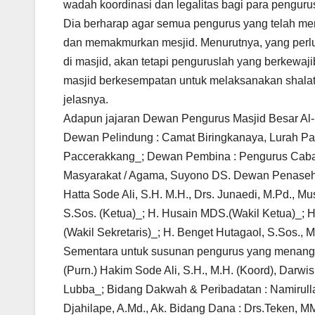
wadah koordinasi dan legalitas bagi para pengurus
Dia berharap agar semua pengurus yang telah 
dan memakmurkan mesjid. Menurutnya, yang perlu
di masjid, akan tetapi penguruslah yang berkewaj
masjid berkesempatan untuk melaksanakan shalat 
jelasnya.
Adapun jajaran Dewan Pengurus Masjid Besar Al-
Dewan Pelindung : Camat Biringkanaya, Lurah P
Paccerakkang_; Dewan Pembina : Pengurus Caba
Masyarakat / Agama, Suyono DS. Dewan Penasehat :
Hatta Sode Ali, S.H. M.H., Drs. Junaedi, M.Pd., Mu
S.Sos. (Ketua)_; H. Husain MDS.(Wakil Ketua)_; 
(Wakil Sekretaris)_; H. Benget Hutagaol, S.Sos., 
Sementara untuk susunan pengurus yang menanga
(Purn.) Hakim Sode Ali, S.H., M.H. (Koord), Darwis
Lubba_; Bidang Dakwah & Peribadatan : Namirullah
Djahilape, A.Md., Ak. Bidang Dana : Drs.Teken, MM.