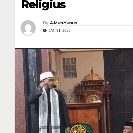
Religius
By
A.Muh.Yunus
JAN 31, 2026