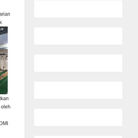
n
arian
k
tkan
 oleh
 DMI