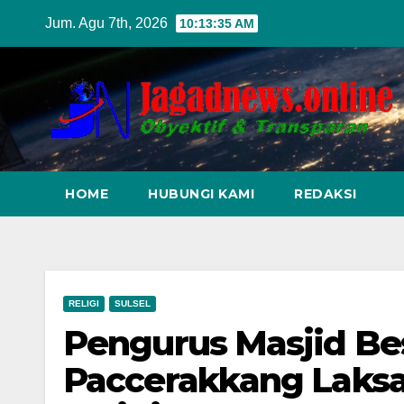
Skip
Jum. Agu 7th, 2026
10:13:36 AM
to
content
HOME
HUBUNGI KAMI
REDAKSI
RELIGI
SULSEL
Pengurus Masjid Be
Paccerakkang Laks