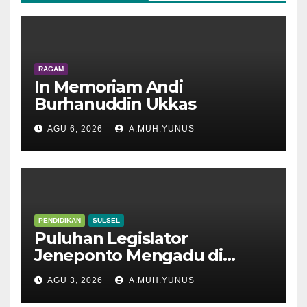
RAGAM
In Memoriam Andi
Burhanuddin Ukkas
AGU 6, 2026
A.MUH.YUNUS
PENDIDIKAN
SULSEL
Puluhan Legislator
Jeneponto Mengadu di
Disdik Sulsel
AGU 3, 2026
A.MUH.YUNUS