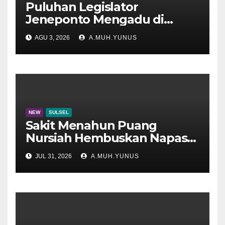
Puluhan Legislator
Jeneponto Mengadu di
Disdik Sulsel
AGU 3, 2026
A.MUH.YUNUS
NEW
SULSEL
Sakit Menahun Puang
Nursiah Hembuskan Napas
Terakhir
JUL 31, 2026
A.MUH.YUNUS