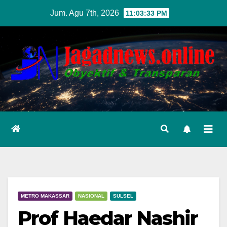
Skip
Jum. Agu 7th, 2026
11:03:34 PM
to
content
METRO MAKASSAR
NASIONAL
SULSEL
Prof Haedar Nashir