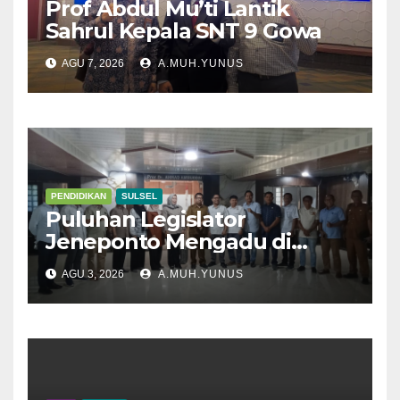
Prof Abdul Mu’ti Lantik
Sahrul Kepala SNT 9 Gowa
AGU 7, 2026
A.MUH.YUNUS
PENDIDIKAN
SULSEL
Puluhan Legislator
Jeneponto Mengadu di
Disdik Sulsel
AGU 3, 2026
A.MUH.YUNUS