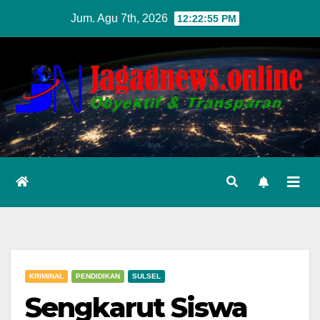
Skip
Jum. Agu 7th, 2026
12:22:56 PM
to
content
KRIMINAL
PENDIDIKAN
SULSEL
Sengkarut Siswa