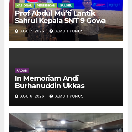
NASIONAL
PENDIDIKAN
SULSEL
Prof Abdul Mu’ti Lantik
Sahrul Kepala SNT 9 Gowa
AGU 7, 2026
A.MUH.YUNUS
RAGAM
In Memoriam Andi
Burhanuddin Ukkas
AGU 6, 2026
A.MUH.YUNUS