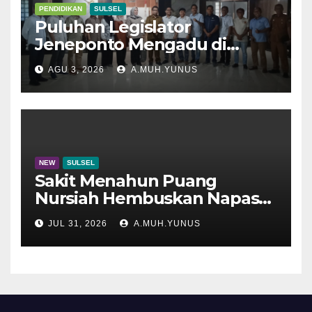
PENDIDIKAN
SULSEL
Puluhan Legislator
Jeneponto Mengadu di
Disdik Sulsel
AGU 3, 2026
A.MUH.YUNUS
NEW
SULSEL
Sakit Menahun Puang
Nursiah Hembuskan Napas
Terakhir
JUL 31, 2026
A.MUH.YUNUS