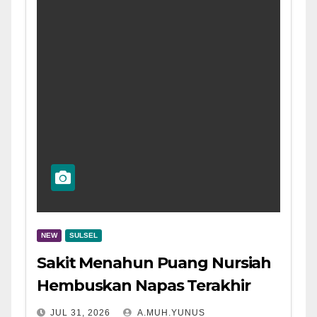
NEW
SULSEL
Sakit Menahun Puang Nursiah
Hembuskan Napas Terakhir
JUL 31, 2026
A.MUH.YUNUS