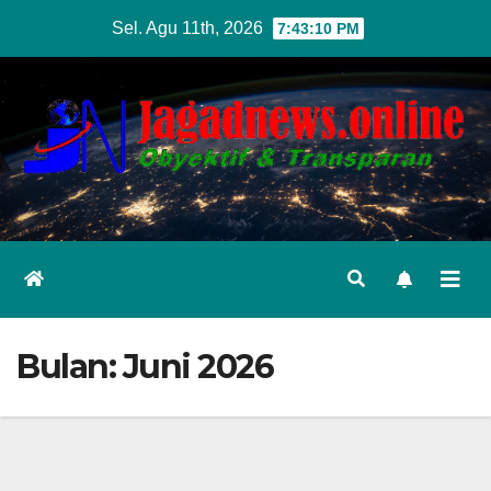
Skip
Sel. Agu 11th, 2026
7:43:12 PM
to
content
Bulan:
Juni 2026