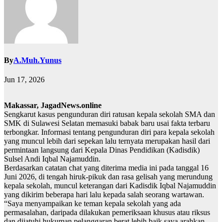
By
A.Muh.Yunus
Jun 17, 2026
Makassar, JagadNews.online
Sengkarut kasus pengunduran diri ratusan kepala sekolah SMA dan
SMK di Sulawesi Selatan memasuki babak baru usai fakta terbaru
terbongkar. Informasi tentang pengunduran diri para kepala sekolah
yang muncul lebih dari sepekan lalu ternyata merupakan hasil dari
permintaan langsung dari Kepala Dinas Pendidikan (Kadisdik)
Sulsel Andi Iqbal Najamuddin.
Berdasarkan catatan chat yang diterima media ini pada tanggal 16
Juni 2026, di tengah hiruk-pikuk dan rasa gelisah yang merundung
kepala sekolah, muncul keterangan dari Kadisdik Iqbal Najamuddin
yang dikirim beberapa hari lalu kepada salah seorang wartawan.
“Saya menyampaikan ke teman kepala sekolah yang ada
permasalahan, daripada dilakukan pemeriksaan khusus atau riksus
dan dijatuhi hukuman pelanggaran berat lebih baik saya arahkan