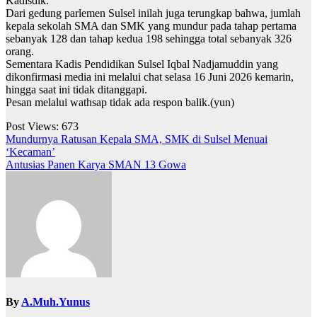
Kadisdik.
Dari gedung parlemen Sulsel inilah juga terungkap bahwa, jumlah
kepala sekolah SMA dan SMK yang mundur pada tahap pertama
sebanyak 128 dan tahap kedua 198 sehingga total sebanyak 326
orang.
Sementara Kadis Pendidikan Sulsel Iqbal Nadjamuddin yang
dikonfirmasi media ini melalui chat selasa 16 Juni 2026 kemarin,
hingga saat ini tidak ditanggapi.
Pesan melalui wathsap tidak ada respon balik.(yun)
Post Views:
673
Navigasi
Mundurnya Ratusan Kepala SMA, SMK di Sulsel Menuai
‘Kecaman’
pos
Antusias Panen Karya SMAN 13 Gowa
By
A.Muh.Yunus