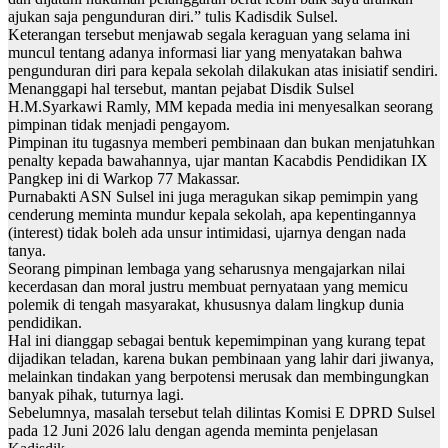
ajukan saja pengunduran diri.” tulis Kadisdik Sulsel.
Keterangan tersebut menjawab segala keraguan yang selama ini
muncul tentang adanya informasi liar yang menyatakan bahwa
pengunduran diri para kepala sekolah dilakukan atas inisiatif sendiri.
Menanggapi hal tersebut, mantan pejabat Disdik Sulsel
H.M.Syarkawi Ramly, MM kepada media ini menyesalkan seorang
pimpinan tidak menjadi pengayom.
Pimpinan itu tugasnya memberi pembinaan dan bukan menjatuhkan
penalty kepada bawahannya, ujar mantan Kacabdis Pendidikan IX
Pangkep ini di Warkop 77 Makassar.
Purnabakti ASN Sulsel ini juga meragukan sikap pemimpin yang
cenderung meminta mundur kepala sekolah, apa kepentingannya
(interest) tidak boleh ada unsur intimidasi, ujarnya dengan nada
tanya.
Seorang pimpinan lembaga yang seharusnya mengajarkan nilai
kecerdasan dan moral justru membuat pernyataan yang memicu
polemik di tengah masyarakat, khususnya dalam lingkup dunia
pendidikan.
Hal ini dianggap sebagai bentuk kepemimpinan yang kurang tepat
dijadikan teladan, karena bukan pembinaan yang lahir dari jiwanya,
melainkan tindakan yang berpotensi merusak dan membingungkan
banyak pihak, tuturnya lagi.
Sebelumnya, masalah tersebut telah dilintas Komisi E DPRD Sulsel
pada 12 Juni 2026 lalu dengan agenda meminta penjelasan