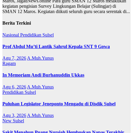
Maros, JagadNews.online Para guru SMAN 12 Maros melakukan
kegiatan pengisian Survey Lingkungan Belajar (Sulingjar) di
SMAN 12 Maros. Kegiatan diikuti seluruh guru secara serentak di...
Berita Terkini
Nasional
Pendidikan
Sulsel
Prof Abdul Mu’ti Lantik Sahrul Kepala SNT 9 Gowa
Agu 7, 2026
A.Muh.Yunus
Ragam
In Memoriam Andi Burhanuddin Ukkas
Agu 6, 2026
A.Muh.Yunus
Pendidikan
Sulsel
Puluhan Legislator Jeneponto Mengadu di Disdik Sulsel
Agu 3, 2026
A.Muh.Yunus
New
Sulsel
Sakit Menahun Puang Nursiah Hembuskan Napas Terakhir