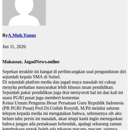
By
A.Muh.Yunus
Jun 11, 2026
Makassar, JagadNews.online
Sepekan terakhir ini hangat di perbincangkan soal pengunduran diri
sejumlah kepala SMA di Sulsel.
Di sejumlah platfom media dan jagad maya masalah ini cukup
menyita perhatian masyarakat lebih khusus insan pendidikan.
Sejumlah pakar pendidikan juga ikut menyoroti hal ini dan kali ini
suara PGRI pusat juga memberi komentar.
Ketua Umum Pengurus Besar Persatuan Guru Republik Indonesia
(PB PGRI Pusat) Prof.Dr.Unifah Rosyidi, M.Pd melalui saluran
telepon kepada media ini mengatakan bahwa, sebenarnya sih aku
belum tahu persis ini masalah, akan tetapi kami ingin menegaskan
bahwa jangan ada pemaksaan kehendak, apalagi sekarang zaman
keterbukaan nggak boleh ada tekanan macam- macam, ujarnya