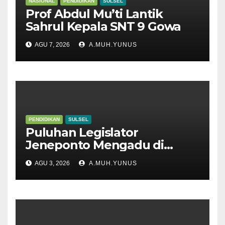
NASIONAL
PENDIDIKAN
SULSEL
Prof Abdul Mu’ti Lantik
Sahrul Kepala SNT 9 Gowa
AGU 7, 2026
A.MUH.YUNUS
PENDIDIKAN
SULSEL
Puluhan Legislator
Jeneponto Mengadu di
Disdik Sulsel
AGU 3, 2026
A.MUH.YUNUS