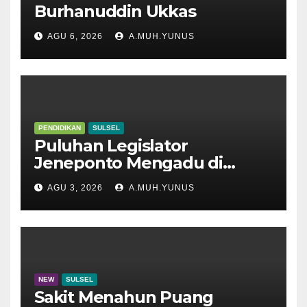
Burhanuddin Ukkas
AGU 6, 2026
A.MUH.YUNUS
PENDIDIKAN
SULSEL
Puluhan Legislator
Jeneponto Mengadu di
Disdik Sulsel
AGU 3, 2026
A.MUH.YUNUS
NEW
SULSEL
Sakit Menahun Puang