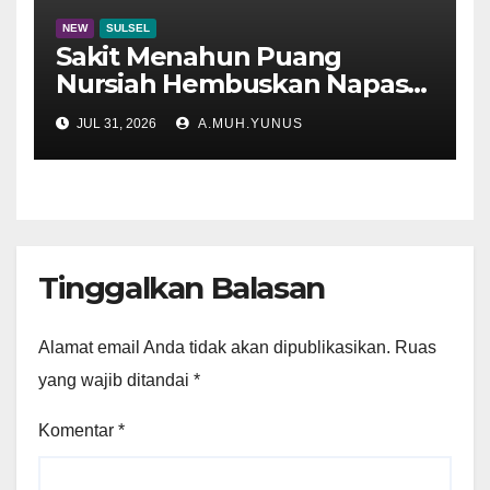
NEW
SULSEL
Sakit Menahun Puang
Nursiah Hembuskan Napas
Terakhir
JUL 31, 2026
A.MUH.YUNUS
Tinggalkan Balasan
Alamat email Anda tidak akan dipublikasikan.
Ruas
yang wajib ditandai
*
Komentar
*