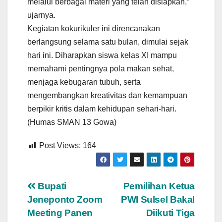
melalui berbagai materi yang telah disiapkan,”
ujarnya.
Kegiatan kokurikuler ini direncanakan
berlangsung selama satu bulan, dimulai sejak
hari ini. Diharapkan siswa kelas XI mampu
memahami pentingnya pola makan sehat,
menjaga kebugaran tubuh, serta
mengembangkan kreativitas dan kemampuan
berpikir kritis dalam kehidupan sehari-hari.
(Humas SMAN 13 Gowa)
Post Views:
164
Navigasi
Bupati
Pemilihan Ketua
Jeneponto Zoom
PWI Sulsel Bakal
pos
Meeting Panen
Diikuti Tiga