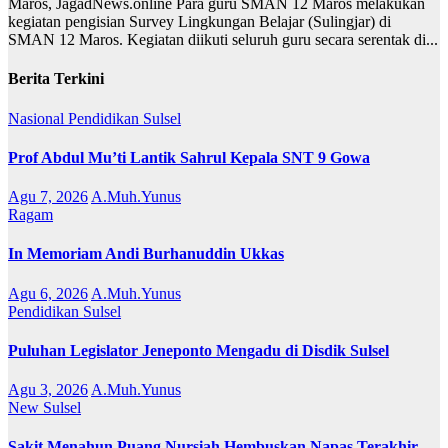
Maros, JagadNews.online Para guru SMAN 12 Maros melakukan
kegiatan pengisian Survey Lingkungan Belajar (Sulingjar) di
SMAN 12 Maros. Kegiatan diikuti seluruh guru secara serentak di...
Berita Terkini
Nasional
Pendidikan
Sulsel
Prof Abdul Mu’ti Lantik Sahrul Kepala SNT 9 Gowa
Agu 7, 2026
A.Muh.Yunus
Ragam
In Memoriam Andi Burhanuddin Ukkas
Agu 6, 2026
A.Muh.Yunus
Pendidikan
Sulsel
Puluhan Legislator Jeneponto Mengadu di Disdik Sulsel
Agu 3, 2026
A.Muh.Yunus
New
Sulsel
Sakit Menahun Puang Nursiah Hembuskan Napas Terakhir