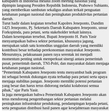
kabupaten di Indonesia melalui zoom meeting nasional yang
dipimpin langsung Presiden Republik Indonesia, Prabowo Subianto,
yang memberikan sambutan sekaligus arahan terkait penguatan
ketahanan pangan nasional dan peningkatan produktivitas pertanian
daerah.
Turut hadir dalam kegiatan tersebut Kapolres Jeneponto, Dandim
1425 Jeneponto, Pj. Sekretaris Daerah Kabupaten Jeneponto, unsur
Forkopimda, para petani, serta stakeholder terkait lainnya.
Dalam kesempatan tersebut, Bupati Jeneponto H. Paris Yasir
menyampaikan bahwa sektor pertanian, khususnya jagung,
merupakan salah satu komoditas unggulan daerah yang memiliki
kontribusi besar terhadap perekonomian masyarakat Jeneponto.
Menurutnya, pelaksanaan panen raya serentak ini menjadi
momentum penting untuk memperkuat sinergi antara pemerintah
pusat, pemerintah daerah, TNI-Polri, dan masyarakat dalam menjaga
ketahanan pangan nasional.
“Pemerintah Kabupaten Jeneponto tentu menyambut baik program
ini sebagai bentuk dukungan nyata terhadap para petani serta upaya
menjaga stabilitas pangan. Jeneponto memiliki potensi pertanian
yang besar dan harus terus didorong melalui kolaborasi semua
pihak,” ujar Paris Yasir.
Ia juga menegaskan bahwa Pemerintah Kabupaten Jeneponto akan
terus mendorong pengembangan sektor pertanian melalui
peningkatan infrastruktur pendukung, pendampingan kepada petani,
serta penguatan distribusi hasil panen agar kesejahteraan masyarakat