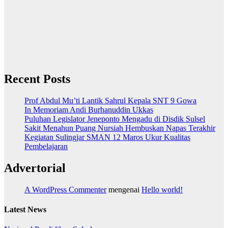
Recent Posts
Prof Abdul Mu’ti Lantik Sahrul Kepala SNT 9 Gowa
In Memoriam Andi Burhanuddin Ukkas
Puluhan Legislator Jeneponto Mengadu di Disdik Sulsel
Sakit Menahun Puang Nursiah Hembuskan Napas Terakhir
Kegiatan Sulingjar SMAN 12 Maros Ukur Kualitas
Pembelajaran
Advertorial
A WordPress Commenter
mengenai
Hello world!
Latest News