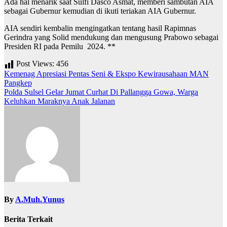
Ada hal menarik saat Sulfi Dasco Asmat, memberi sambutan AIA
sebagai Gubernur kemudian di ikuti teriakan AIA Gubernur.
AIA sendiri kembalin mengingatkan tentang hasil Rapimnas
Gerindra yang Solid mendukung dan mengusung Prabowo sebagai
Presiden RI pada Pemilu 2024. **
Post Views:
456
Navigasi
Kemenag Apresiasi Pentas Seni & Ekspo Kewirausahaan MAN
Pangkep
pos
Polda Sulsel Gelar Jumat Curhat Di Pallangga Gowa, Warga
Keluhkan Maraknya Anak Jalanan
By
A.Muh.Yunus
Berita Terkait