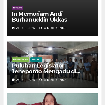
RAGAM
In Memoriam Andi
Burhanuddin Ukkas
AGU 6, 2026
A.MUH.YUNUS
PENDIDIKAN
SULSEL
Puluhan Legislator
Jeneponto Mengadu di
Disdik Sulsel
AGU 3, 2026
A.MUH.YUNUS