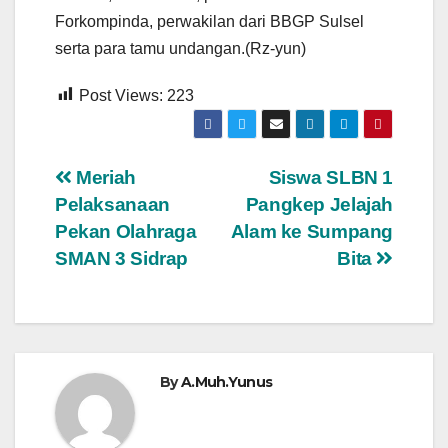
Forkompinda, perwakilan dari BBGP Sulsel
serta para tamu undangan.(Rz-yun)
Post Views:
223
Navigasi
Meriah
Siswa SLBN 1
Pelaksanaan
Pangkep Jelajah
pos
Pekan Olahraga
Alam ke Sumpang
SMAN 3 Sidrap
Bita
By
A.Muh.Yunus