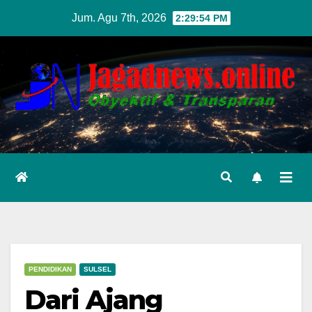
Skip
Jum. Agu 7th, 2026
2:29:56 PM
to
content
PENDIDIKAN
SULSEL
Dari Ajang