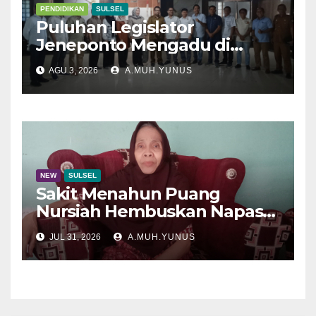
PENDIDIKAN
SULSEL
Puluhan Legislator
Jeneponto Mengadu di
Disdik Sulsel
AGU 3, 2026
A.MUH.YUNUS
NEW
SULSEL
Sakit Menahun Puang
Nursiah Hembuskan Napas
Terakhir
JUL 31, 2026
A.MUH.YUNUS