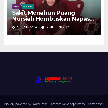
NEW
SULSEL
Sakit Menahun Puang
Nursiah Hembuskan Napas
Terakhir
JUL 31, 2026
A.MUH.YUNUS
Proudly powered by WordPress
|
Theme: Newspaperex by
Themeansar
.