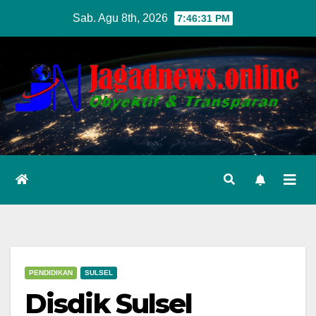
Skip
Sab. Agu 8th, 2026
7:46:32 PM
to
content
PENDIDIKAN
SULSEL
Disdik Sulsel