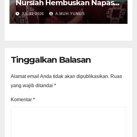
Nursiah Hembuskan Napas
Terakhir
JUL 31, 2026
A.MUH.YUNUS
Tinggalkan Balasan
Alamat email Anda tidak akan dipublikasikan.
Ruas
yang wajib ditandai
*
Komentar
*