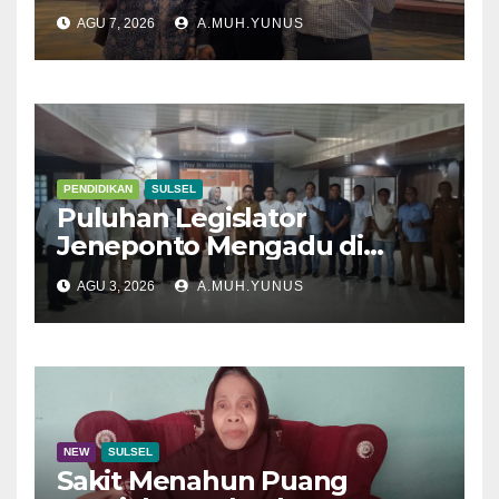
AGU 7, 2026
A.MUH.YUNUS
PENDIDIKAN
SULSEL
Puluhan Legislator
Jeneponto Mengadu di
Disdik Sulsel
AGU 3, 2026
A.MUH.YUNUS
NEW
SULSEL
Sakit Menahun Puang