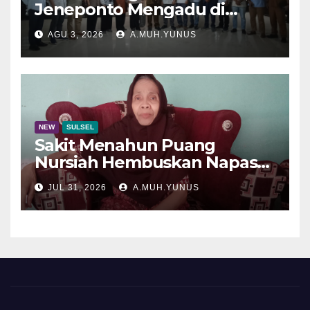
Jeneponto Mengadu di
Disdik Sulsel
AGU 3, 2026
A.MUH.YUNUS
NEW
SULSEL
Sakit Menahun Puang
Nursiah Hembuskan Napas
Terakhir
JUL 31, 2026
A.MUH.YUNUS