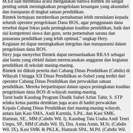
M.Ed saat membuka acara mengatakan bahwa Bimtek ini sangat
penting untuk meningkatkan pengelolaan keuangan yang akuntabel
dan transparan di tingkat satuan pendidikan.
Bimtek bertujuan memberikan pemahaman lebih mendalam kepada
seluruh operator pengelolaan Dana BOS, agar penggunaan dana
tersebut dapat fokus pada peningkatan kualitas pendidikan, baik dari
sisi kompetensi siswa dan guru, serta pemenuhan sarana dan
prasarana pendidikan yang lebih optimal,” ungkap Hery.
Kegiatan ini dapat meningkatkan integritas dan transparansi dalam
pengelolaan dana BOS.
Hery juga menyebut Bimtek dapat memanfaatkan RKAS sebagai
alat bantu yang efektif dalam merencanakan anggaran dan kegiatan
pendidikan di sekolah masing-masing.
Bimtek ini diikuti peserta dari Cabang Dinas Pendidikan (Cabdis) di
Wilayah I hingga XII Dinas Pendidikan se-Sulsel yang terdiri dari
operator Cabang Dinas Pendidikan dan perwakilan satuan
pendidikan. Mereka berpartisipasi dalam upaya peningkatan kualitas
pengelolaan dana BOS di wilayah masing-masing.
Turut hadir Kasubag Program Disdik Sulsel Arfan Tahir, S. STP
selaku ketua panitia demikian juga acara di hadiri perwakilan
Kepala Cabang Dinas Pendidikan dari masing-masing wilayah,
antara lain Kasi SMA, Andi Karmila, S.Pd., dan Kasi SMK,
Hamran, SE., MM (Cabdis Wil. I), Kasubag Tata Usaha Andi Tenri
Umpu, SP., MM (Cabdis Wil. II), Dra. Asma Amin, M.Si. (Cabdis
Wil. IX), Kasi SMK & PKLK, Hamzah SPd., M.Pd. (Cabdis Wil.