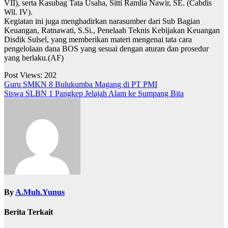
VII), serta Kasubag Tata Usaha, Sitti Ramlia Nawir, SE. (Cabdis
Wil. IV).
Kegiatan ini juga menghadirkan narasumber dari Sub Bagian
Keuangan, Ratnawati, S.Si., Penelaah Teknis Kebijakan Keuangan
Disdik Sulsel, yang memberikan materi mengenai tata cara
pengelolaan dana BOS yang sesuai dengan aturan dan prosedur
yang berlaku.(AF)
Post Views:
202
Navigasi
Guru SMKN 8 Bulukumba Magang di PT PMI
Siswa SLBN 1 Pangkep Jelajah Alam ke Sumpang Bita
pos
By
A.Muh.Yunus
Berita Terkait