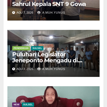
Sahrul Kepala SNT 9 Gowa
AGU 7, 2026
A.MUH.YUNUS
PENDIDIKAN
SULSEL
Puluhan Legislator
Jeneponto Mengadu di
Disdik Sulsel
AGU 3, 2026
A.MUH.YUNUS
NEW
SULSEL