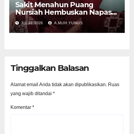
Sakit Menahun Puang
Nursiah Hembuskan Napas
Terakhir
JUL 31, 2026
A.MUH.YUNUS
Tinggalkan Balasan
Alamat email Anda tidak akan dipublikasikan.
Ruas
yang wajib ditandai
*
Komentar
*