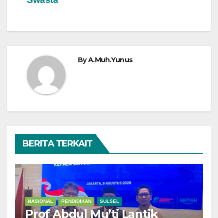
By
A.Muh.Yunus
BERITA TERKAIT
NASIONAL
PENDIDIKAN
SULSEL
Prof Abdul Mu’ti Lantik