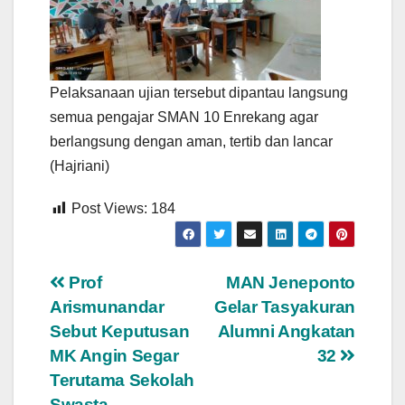
Pelaksanaan ujian tersebut dipantau langsung
semua pengajar SMAN 10 Enrekang agar
berlangsung dengan aman, tertib dan lancar
(Hajriani)
Post Views:
184
Navigasi
Prof
MAN Jeneponto
Arismunandar
Gelar Tasyakuran
pos
Sebut Keputusan
Alumni Angkatan
MK Angin Segar
32
Terutama Sekolah
Swasta